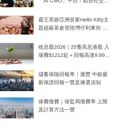
「AI CMO」平台！結合社交聆
聽與廣東話大模型 助中小企數
分鐘生成「貼地」宣傳短片
霸王茶姬亞洲首家Hello Kitty主
題超級茶倉登陸灣仔利東街 推
出首創「伯爵紅茶色」Hello Kitt
y及香港限定特調系列
收息股2026｜25隻高息港股 入
場費$1212起＋回報高達9.89
厘！持續更新
儲蓄保險回報率｜滙豐 中銀最
新保證回報一覽及揀選須知
保費徵費｜保監局徵費率 上限
及計算方法一覽