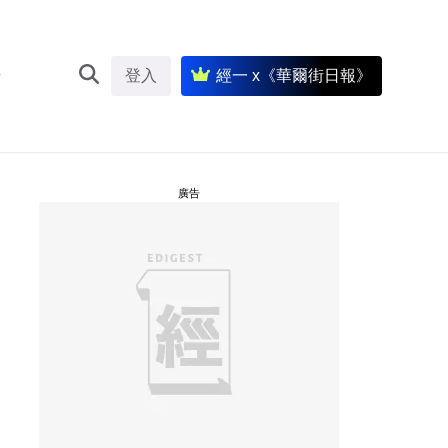
登入
經一 x《華爾街日報》
廣告