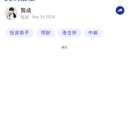
科
龔成
技
Sep 14 2018
投資
職
投資新手
理財
港交所
中銀
場
生
廣告
活
時
事
專
欄
訂
閱
專
區