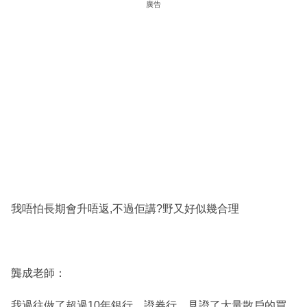
廣告
我唔怕長期會升唔返,不過佢講?野又好似幾合理
龔成老師：
我過往做了超過10年銀行、證券行，見證了大量散戶的買