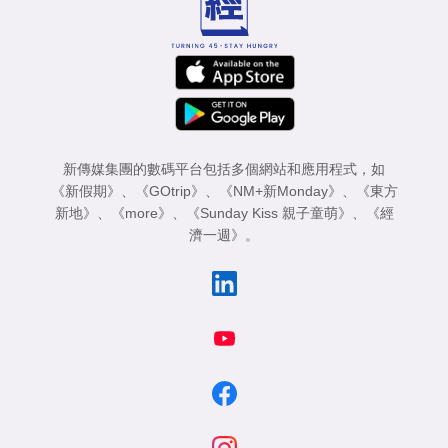
新傳媒集團的數碼平台包括多個網站和應用程式，如
《新假期》
、
《GOtrip》
、
《NM+新Monday》
、
《東方
新地》
、
《more》
、
《Sunday Kiss 親子童萌》
、
《經
濟一週》
。