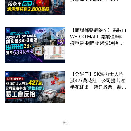
2,800 萬股 4月才入局 上月
剛向網民派定心丸
【商場都要避險？】馬鞍山
WE GO MALL 開業僅8年
擬重建 指購物習慣逆轉 餐
飲出租率暴跌至 28% 變身
539伙住宅
【分餅仔】SK海力士人均
派427萬花紅！公司提出逾
半花紅出「禁售股票」惹工
會反枱
廣告