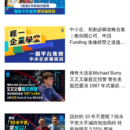
中小企、初創必睇攻略合集
｜教你開公司、申請
Funding 進修經營之道搵大
錢！
傳奇大淡友Michael Burry
又又又爆股災預警 警告美
股恐重演 1987 年式暴跌 企
硬沽空 Nvidia 及 Tesla 等
科企巨頭
說好的 10 年不賣呢？段永
平突大手減持泡泡瑪特 持
股急降至 5.55% 劈逾