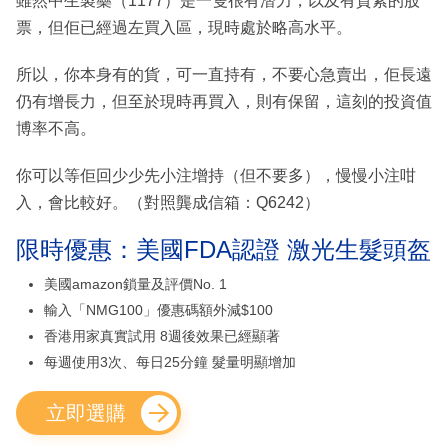
雖然中生製藥（1177）是一隻很有潛力，以及有質素的股
票，但佢已經過左買入區，現時處於略高水平。
所以，你本身有的貨，可一直持有，不要心急賣出，佢長遠
仍有增長力，但至於現時再買入，則有保留，這刻的投資值
博率不高。
你可以等佢回少少先小注增持（但不要多），慢慢小注咁
入，會比較好。（對照龔成信箱：Q6242）
限時優惠：美國FDA認證 激光生髮頭盔
美國amazon鎖量及評價No. 1
輸入「NMG100」優惠碼額外減$100
香港用家真實試用 8週後效果已經顯著
每週使用3次、每日25分鐘 髮量明顯增加
立即選購