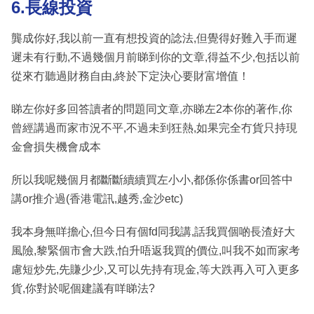
6.長線投資
龔成你好,我以前一直有想投資的諗法,但覺得好難入手而遲
遲未有行動,不過幾個月前睇到你的文章,得益不少,包括以前
從來冇聽過財務自由,終於下定決心要財富增值！
睇左你好多回答讀者的問題同文章,亦睇左2本你的著作,你
曾經講過而家市況不平,不過未到狂熱,如果完全冇貨只持現
金會損失機會成本
所以我呢幾個月都斷斷續續買左小小,都係你係書or回答中
講or推介過(香港電訊,越秀,金沙etc)
我本身無咩擔心,但今日有個fd同我講,話我買個啲長渣好大
風險,黎緊個市會大跌,怕升唔返我買的價位,叫我不如而家考
慮短炒先,先賺少少,又可以先持有現金,等大跌再入可入更多
貨,你對於呢個建議有咩睇法?