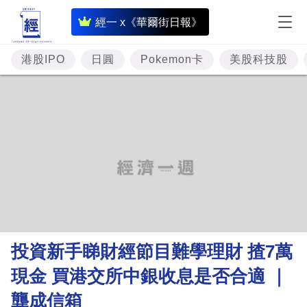
即
經一 x《華爾街日報》
時
財
港股IPO
日圓
Pokemon卡
美股科技股
經
專
題
投
資
樓
市
理
投資新手睇財經節目難學理財 揸7萬
財
現金 買港交所中銀收息是否合適 ｜
商
龔成信箱
業