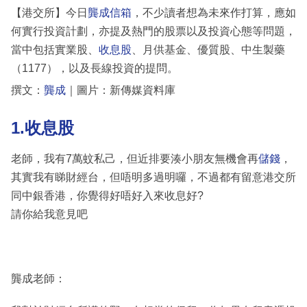
【港交所】今日
龔成信箱
，不少讀者想為未來作打算，應如
何實行投資計劃，亦提及熱門的股票以及投資心態等問題，
當中包括實業股、
收息股
、月供基金、優質股、中生製藥
（1177），以及長線投資的提問。
撰文：
龔成
｜圖片：新傳媒資料庫
1.收息股
老師，我有7萬蚊私己，但近排要湊小朋友無機會再
儲錢
，
其實我有睇財經台，但唔明多過明囉，不過都有留意港交所
同中銀香港，你覺得好唔好入來收息好?
請你給我意見吧
龔成老師：