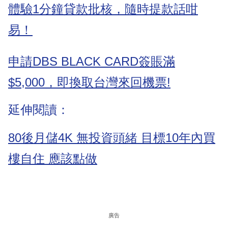
體驗1分鐘貸款批核，隨時提款話咁
易！
申請DBS BLACK CARD簽賬滿
$5,000，即換取台灣來回機票!
延伸閱讀：
80後月儲4K 無投資頭緒 目標10年內買
樓自住 應該點做
廣告