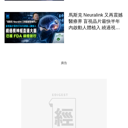
馬斯克 Neuralink 又再震撼
醫療界 盲視晶片最快半年
內啟動人體植入 繞過視神
經直連大腦 已獲 FDA 綠燈
放行
廣告