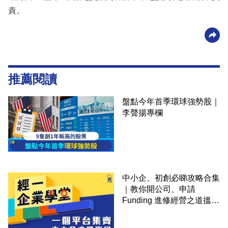
責。
推薦閱讀
盤點今年首季環球強勢股｜
李聲揚專欄
中小企、初創必睇攻略合集
｜教你開公司、申請
Funding 進修經營之道搵大
錢！