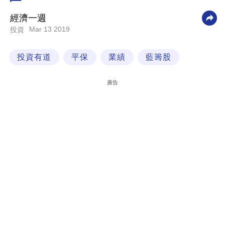
科
經濟一週
技
Mar 13 2019
投資
職
投資有道
平保
業績
藍籌股
場
生
廣告
活
時
事
專
欄
訂
閱
專
區