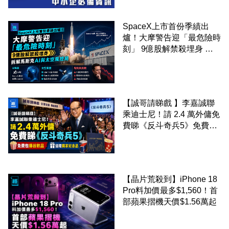
SpaceX上市首份季績出
爐！大摩警告迎「最危險時
刻」 9億股解禁殺埋身 拆
解馬斯克AI與太空風控局
【誠哥請睇戲 】李嘉誠聯
乘迪士尼！請 2.4 萬外傭免
費睇《反斗奇兵5》免費包
爆谷飲品 送埋獨家紀念品
【晶片荒殺到】iPhone 18
Pro料加價最多$1,560！首
部蘋果摺機天價$1.56萬起