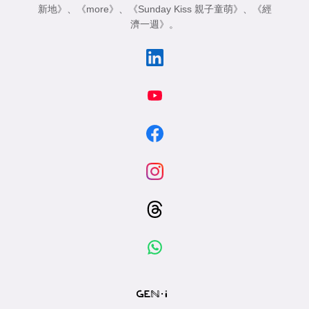
新地》
、
《more》
、
《Sunday Kiss 親子童萌》
、
《經
濟一週》
。