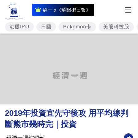
即
經一 x《華爾街日報》
時
財
港股IPO
日圓
Pokemon卡
美股科技股
經
專
題
投
資
樓
市
理
2019年投資宜先守後攻 用平均線判
財
斷熊市幾時完｜投資
商
業