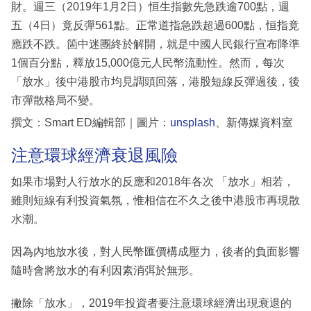
財。週三（2019年1月2日）恒生指數先急跌逾700點，週
五（4日）竟反彈561點。正常道指急跌超過600點，恒指竟
應跌不跌。箇中迷團終於解開，就是中國人民銀行宣布降準
1個百分點，釋放15,000億元人民幣流動性。然而，每次
「放水」後中港股市均見調頭回落，港股短線反彈過後，後
市彈散格局不變。
撰文：Smart ED編輯部｜圖片：
unsplash
、新傳媒資料室
注意環球經濟衰退風險
如果市場對人行放水的反應和2018年各次 「放水」相若，
雖則短線有利投資氣氛，惟相信在不久之後中港股市再現散
水潮。
因為內地放水後，對人民幣匯價構成壓力，後者的負面影響
隨時會將放水的有利因素消弭於無形。
撇除「放水」，2019年投資者要注意環球經濟出現衰退的