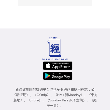
新傳媒集團的數碼平台包括多個網站和應用程式，如
《新假期》
、
《GOtrip》
、
《NM+新Monday》
、
《東方
新地》
、
《more》
、
《Sunday Kiss 親子童萌》
、
《經
濟一週》
。