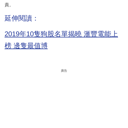
責。
延伸閱讀：
2019年10隻狗股名單揭曉 滙豐電能上
榜 邊隻最值博
廣告