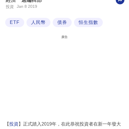
經濟一週編輯部
Jan 8 2019
投資
科
技
ETF
人民幣
債券
恒生指數
職
場
廣告
生
活
時
事
專
欄
訂
閱
專
【
投資
】正式踏入2019年，在此恭祝投資者在新一年發大
區