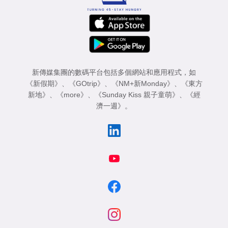
新傳媒集團的數碼平台包括多個網站和應用程式，如
《新假期》
、
《GOtrip》
、
《NM+新Monday》
、
《東方
新地》
、
《more》
、
《Sunday Kiss 親子童萌》
、
《經
濟一週》
。