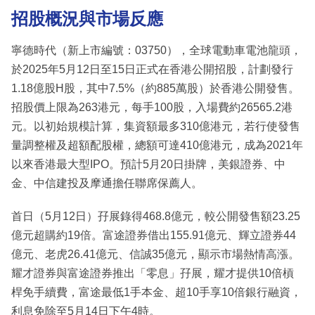
招股概況與市場反應
寧德時代（新上市編號：03750），全球電動車電池龍頭，
於2025年5月12日至15日正式在香港公開招股，計劃發行
1.18億股H股，其中7.5%（約885萬股）於香港公開發售。
招股價上限為263港元，每手100股，入場費約26565.2港
元。以初始規模計算，集資額最多310億港元，若行使發售
量調整權及超額配股權，總額可達410億港元，成為2021年
以來香港最大型IPO。預計5月20日掛牌，美銀證券、中
金、中信建投及摩通擔任聯席保薦人。
首日（5月12日）孖展錄得468.8億元，較公開發售額23.25
億元超購約19倍。富途證券借出155.91億元、輝立證券44
億元、老虎26.41億元、信誠35億元，顯示市場熱情高漲。
耀才證券與富途證券推出「零息」孖展，耀才提供10倍槓
桿免手續費，富途最低1手本金、超10手享10倍銀行融資，
利息免除至5月14日下午4時。