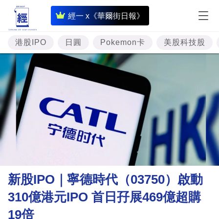
即
經一 x《華爾街日報》
時
財
港股IPO
日圓
Pokemon卡
美股科技股
經
專
題
投
資
樓
市
理
新股IPO｜寧德時代（03750）啟動
財
310億港元IPO 首日孖展469億超購
商
19倍
業