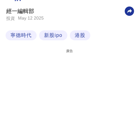
科
經一編輯部
技
May 12 2025
投資
職
寧德時代
新股ipo
港股
場
生
廣告
活
時
事
專
欄
訂
閱
專
區