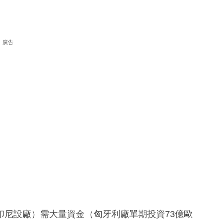
廣告
印尼設廠）需大量資金（匈牙利廠單期投資73億歐