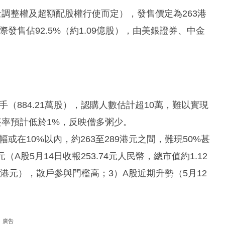
量調整權及超額配股權行使而定），發售價定為263港
。國際發售佔92.5%（約1.09億股），由美銀證券、中金
（884.21萬股），認購人數估計超10萬，難以實現
簽率預計低於1%，反映僧多粥少。
或在10%以內，約263至289港元之間，難現50%甚
股5月14日收報253.74元人民幣，總市值約1.12
萬港元），散戶參與門檻高；3）A股近期升勢（5月12
廣告