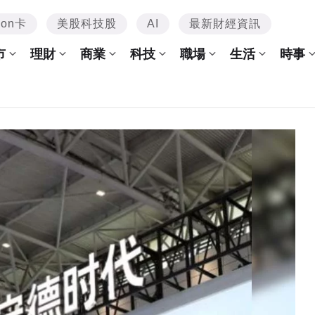
mon卡
美股科技股
AI
最新財經資訊
市
理財
商業
科技
職場
生活
時事