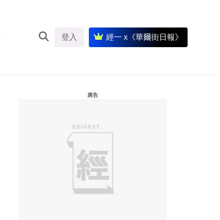
登入
經一 x《華爾街日報》
廣告