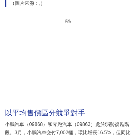
（圖片來源：,）
廣告
以平均售價區分競爭對手
小鵬汽車（09868）和零跑汽車（09863）處於弱勢復甦階
段。3月，小鵬汽車交付7,002輛，環比增長16.5%，但同比