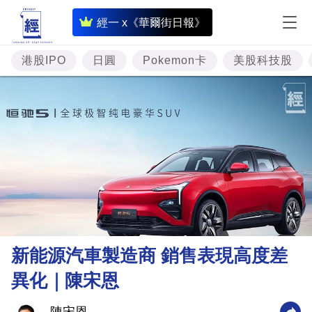
即
經一 x《華爾街日報》
時
財
港股IPO
日圓
Pokemon卡
美股科技股
經
專
題
投
資
樓
市
理
新能源汽車製造商 銷售表現高度差
財
異化｜陳宋恩
商
業