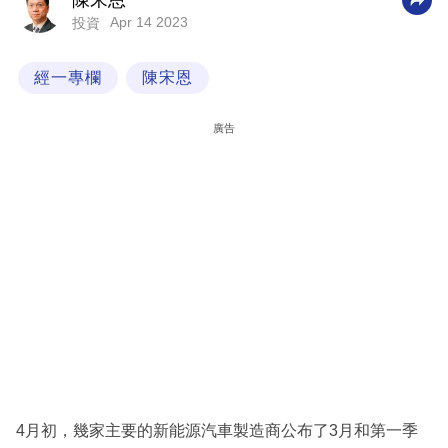
陳宋恩
Apr 14 2023
投資
科
技
經一專欄
陳宋恩
職
場
廣告
生
活
時
事
專
欄
訂
閱
專
4月初，幾家主要的新能源汽車製造商公布了3月和第一季
區