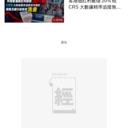
客港險紅利被徵 20% 稅
CRS 大數據精準追蹤無所
遁形 保險及銀行股慘遭洗
倉
廣告