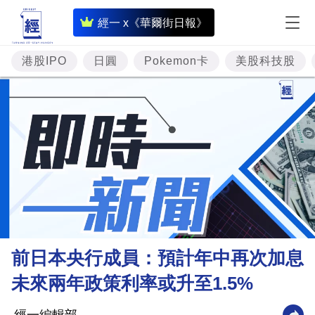
即
經一 x《華爾街日報》
時
財
港股IPO
日圓
Pokemon卡
美股科技股
經
專
題
投
資
樓
市
理
前日本央行成員：預計年中再次加息
財
未來兩年政策利率或升至1.5%
商
業