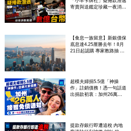
「小羊卡牌社」疑捲款潛逃
寄賣與送鑑定珍藏一夜消失
網傳涉款高達數億台幣
【食息一族留意】新銀債保
底息達4.25厘勝去年！8月
21日起認購 專家教路抽 20
至 30 手 鎖定三年高息
超模夫婦捐5.5億「神操
作」註銷債務！憑一句話道
出捐款初衷：加州26萬人
接獲免債通知、一度被誤當
詐騙手段
提款存銀行即遭追稅 內地