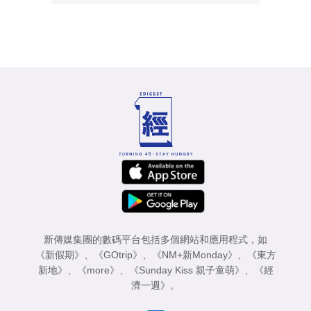
新傳媒集團的數碼平台包括多個網站和應用程式，如
《新假期》
、
《GOtrip》
、
《NM+新Monday》
、
《東方
新地》
、
《more》
、
《Sunday Kiss 親子童萌》
、
《經
濟一週》
。