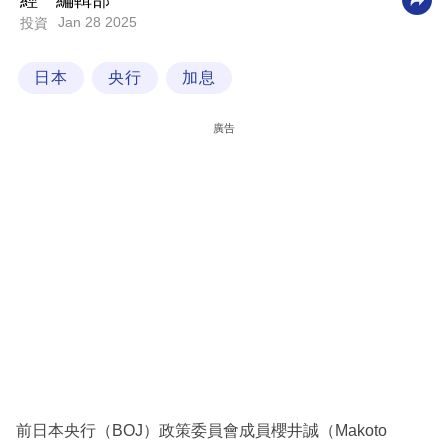
經一編輯部
Jan 28 2025
投資
科
技
日本
央行
加息
職
場
廣告
生
活
時
事
專
欄
訂
閱
專
前日本央行（BOJ）政策委員會成員櫻井誠（Makoto
區