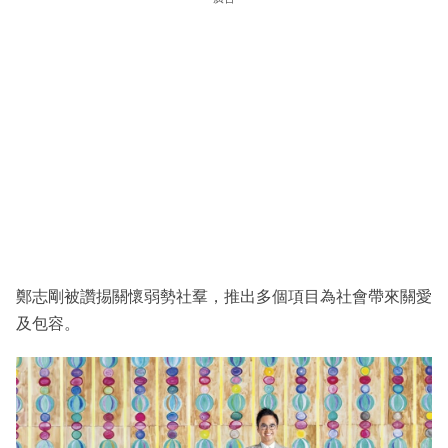
鄭志剛被讚掦關懷弱勢社羣，推出多個項目為社會帶來關愛
及包容。