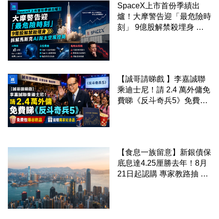
SpaceX上市首份季績出
爐！大摩警告迎「最危險時
刻」 9億股解禁殺埋身 拆
解馬斯克AI與太空風控局
【誠哥請睇戲 】李嘉誠聯
乘迪士尼！請 2.4 萬外傭免
費睇《反斗奇兵5》免費包
爆谷飲品 送埋獨家紀念品
【食息一族留意】新銀債保
底息達4.25厘勝去年！8月
21日起認購 專家教路抽 20
至 30 手 鎖定三年高息