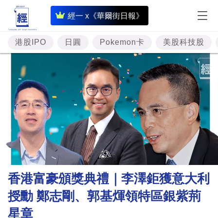
即
經一 x《華爾街日報》
時
財
港股IPO
日圓
Pokemon卡
美股科技股
經
專
題
投
資
樓
市
理
香港富豪頒獎典禮｜李澤鉅獲意大利
財
授勳 鄭志剛、郭基煇領特區銀紫荊
商
星章
業