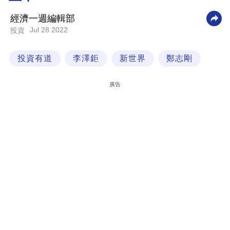
科
經濟一週編輯部
技
Jul 28 2022
投資
職
投資有道
李澤鉅
新世界
鄭志剛
場
生
廣告
活
時
事
專
欄
訂
閱
專
區