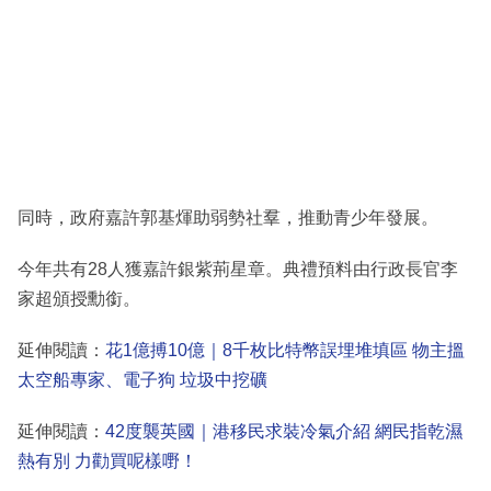
同時，政府嘉許郭基煇助弱勢社羣，推動青少年發展。
今年共有28人獲嘉許銀紫荊星章。典禮預料由行政長官李
家超頒授勳銜。
延伸閱讀：
花1億搏10億｜8千枚比特幣誤埋堆填區 物主搵
太空船專家、電子狗 垃圾中挖礦
延伸閱讀：
42度襲英國｜港移民求裝冷氣介紹 網民指乾濕
熱有別 力勸買呢樣嘢！