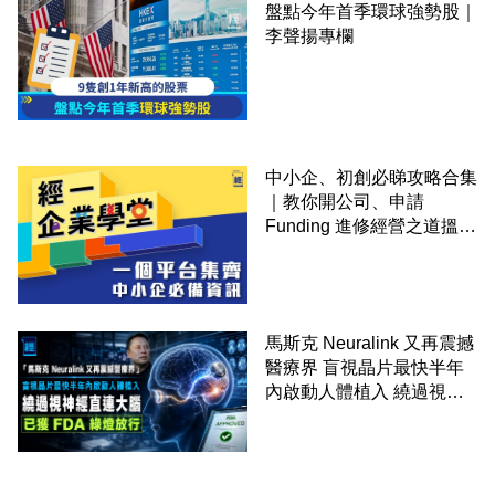
盤點今年首季環球強勢股｜
李聲揚專欄
中小企、初創必睇攻略合集
｜教你開公司、申請
Funding 進修經營之道搵大
錢！
馬斯克 Neuralink 又再震撼
醫療界 盲視晶片最快半年
內啟動人體植入 繞過視神
經直連大腦 已獲 FDA 綠燈
放行