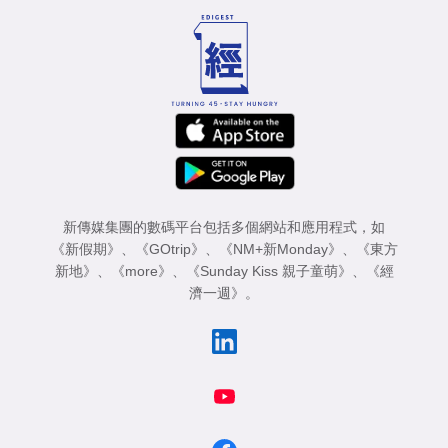
新傳媒集團的數碼平台包括多個網站和應用程式，如
《新假期》
、
《GOtrip》
、
《NM+新Monday》
、
《東方
新地》
、
《more》
、
《Sunday Kiss 親子童萌》
、
《經
濟一週》
。