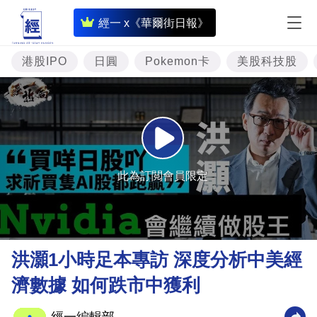
即
經一 x《華爾街日報》
時
財
港股IPO
日圓
Pokemon卡
美股科技股
經
專
題
投
資
此為訂閲會員限定
樓
市
理
洪灝1小時足本專訪 深度分析中美經
財
濟數據 如何跌市中獲利
商
業