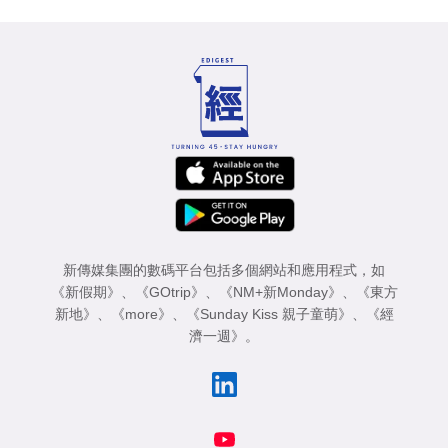
新傳媒集團的數碼平台包括多個網站和應用程式，如
《新假期》
、
《GOtrip》
、
《NM+新Monday》
、
《東方
新地》
、
《more》
、
《Sunday Kiss 親子童萌》
、
《經
濟一週》
。