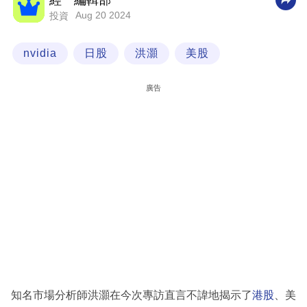
經一編輯部
Aug 20 2024
投資
科
技
nvidia
日股
洪灝
美股
職
場
廣告
生
活
時
事
專
欄
訂
閱
專
知名市場分析師洪灝在今次專訪直言不諱地揭示了
港股
、美
區