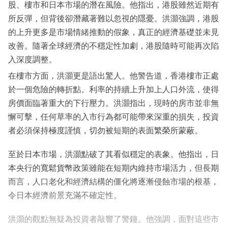
股、樓市和日本市場的潛在風險。他指出，港股雖然近期有
所反彈，但背後卻潛藏著難以忽視的隱憂。洪灝強調，港股
的上升更多是市場情緒推動的假象，真正的經濟基礎並未見
改善。隨著全球經濟的不穩定性加劇，港股隨時可能再次陷
入深度調整。
在樓市方面，洪灝更是語出驚人。他警告道，香港樓市正處
於一個危險的轉折點。利率的持續上升加上人口外流，使得
房價面臨著重大的下行壓力。洪灝指出，現時的房市並非無
懈可擊，任何草率的入市行為都可能帶來深重的損失，投資
者必須保持極度謹慎，切勿被短期的表面繁榮所蒙蔽。
至於日本市場，洪灝點破了其看似穩定的表象。他指出，日
本央行的寬鬆貨幣政策雖能在短期內維持市場活力，但長期
而言，人口老化和經濟結構的僵化將逐漸侵蝕市場的根基，
令日本經濟前景充滿不確定性。
洪灝的觀點無疑為投資者敲響了警鐘。他強調，面對這些市