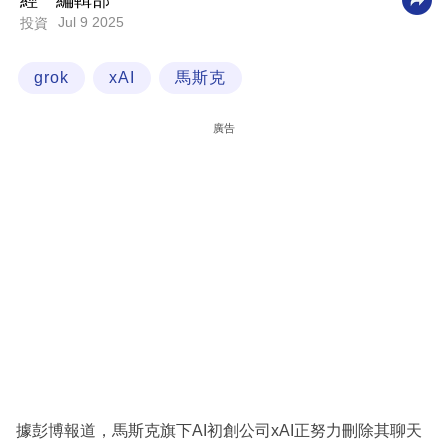
經一編輯部
Jul 9 2025
投資
科
技
grok
xAI
馬斯克
職
場
廣告
生
活
時
事
專
欄
訂
閱
專
據彭博報道，馬斯克旗下AI初創公司xAI正努力刪除其聊天
區