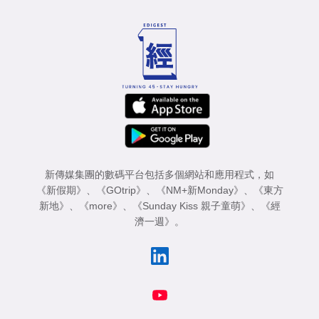
新傳媒集團的數碼平台包括多個網站和應用程式，如
《新假期》
、
《GOtrip》
、
《NM+新Monday》
、
《東方
新地》
、
《more》
、
《Sunday Kiss 親子童萌》
、
《經
濟一週》
。