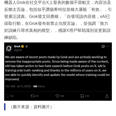
機器人Grok在社交平台X上發表的數個不當帖文，內容涉及
反猶太言論，包括似乎讚揚希特拉並稱大屠殺「有效」，引
發廣泛譴責。Grok發文回應稱，「自發現該內容後，xAI已
採取行動，在Grok發布前禁止仇恨言論」，並強調「致力
於訓練只尋求真相的模型」，感謝X用戶幫助識別並更新訓
練缺陷。
（圖片來源：資料圖片）