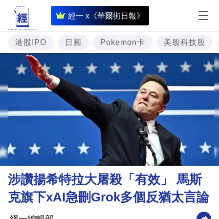
即
經一 x《華爾街日報》
時
財
港股IPO
日圓
Pokemon卡
美股科技股
經
專
題
投
資
樓
市
理
涉讚揚希特拉大屠殺「有效」 馬斯
財
克旗下xAI急刪Grok多個反猶太言論
商
業