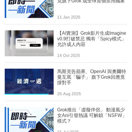
克旗下Grok 成全球首個禁用國家
業
科
11 Jan 2026
技
【AI實測】Grok影片生成Imagine
職
v0.9打破禁忌 獨有「Spicy模式」
允許成人內容
場
14 Oct 2025
生
活
馬斯克告蘋果、OpenAI 與奧爾特
曼互罵「騙子」 旗下Grok回應竟
時
撐對手
事
26 Aug 2025
專
欄
Grok推出「虛擬伴侶」 動漫風少
女Ani引發熱議 可解鎖「NSFW」
訂
模式？
閱
15 Jul 2025