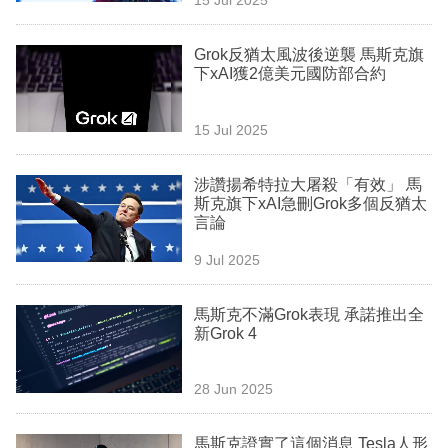
專
區
Grok反猶太風波後逆襲 馬斯克旗
下xAI獲2億美元國防部合約
15 Jul 2025
涉讚揚希特拉大屠殺「有效」 馬
斯克旗下xAI急刪Grok多個反猶太
言論
9 Jul 2025
馬斯克不滿Grok表現 承諾推出全
新Grok 4
28 Jun 2025
馬斯克證實了這個消息 Tesla人形