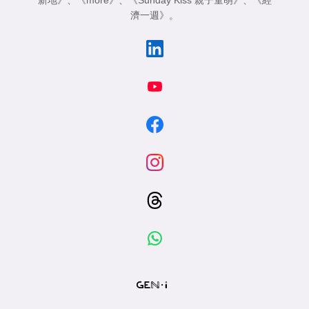
新地》
、
《more》
、
《Sunday Kiss 親子童萌》
、
《經
濟一週》
。