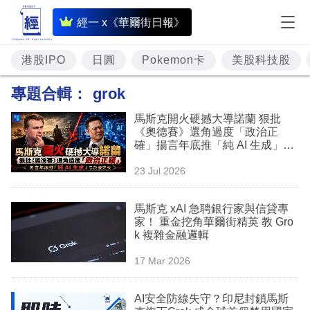
即
經一 x《華爾街日報》
時
財
港股IPO
日圓
Pokemon卡
美股科技股
經
專題合輯：
grok
專
馬斯克開火硬撼大導諾蘭 狠批
題
《奧德賽》選角過度「政治正
確」揚言年底推「純 AI 生成」忠
投
於歷史版 再擲 7.8 億撐米路吉遜
23 Jul 2026
重拍
資
樓
馬斯克 xAI 急聘銀行家與信貸專
家！ 重金挖角華爾街精英 教 Gro
市
k 複雜金融邏輯
理
17 Mar 2026
財
AI安全防線失守？印尼封鎖馬斯
商