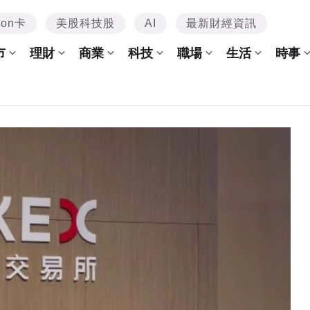
mon卡
美股科技股
AI
最新財經資訊
市
理財
商業
科技
職場
生活
時事