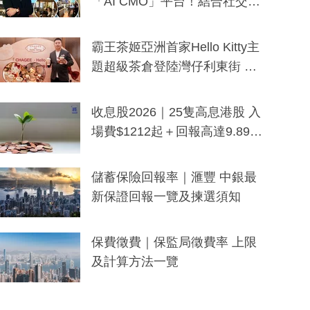
「AI CMO」平台！結合社交聆
聽與廣東話大模型 助中小企數
分鐘生成「貼地」宣傳短片
霸王茶姬亞洲首家Hello Kitty主
題超級茶倉登陸灣仔利東街 推
出首創「伯爵紅茶色」Hello Kitt
y及香港限定特調系列
收息股2026｜25隻高息港股 入
場費$1212起＋回報高達9.89
厘！持續更新
儲蓄保險回報率｜滙豐 中銀最
新保證回報一覽及揀選須知
保費徵費｜保監局徵費率 上限
及計算方法一覽