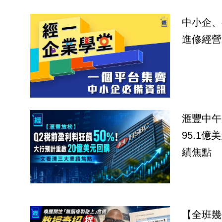
中小企、
進修經營
滙豐中午
95.1
績焦點
【全班幾