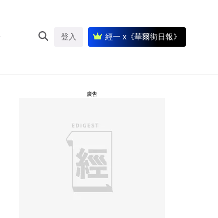
登入
經一 x《華爾街日報》
廣告