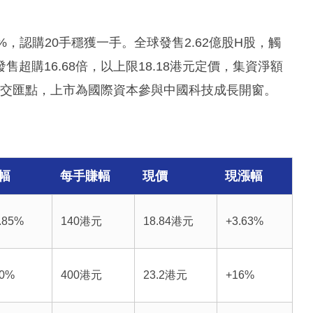
%，認購20手穩獲一手。全球發售2.62億股H股，觸
超購16.68倍，以上限18.18港元定價，集資淨額
新的交匯點，上市為國際資本參與中國科技成長開窗。
幅
每手賺幅
現價
現漲幅
.85%
140港元
18.84港元
+3.63%
20%
400港元
23.2港元
+16%