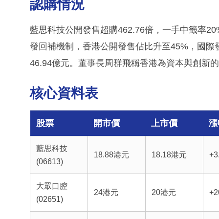
認購情況
藍思科技公開發售超購462.76倍，一手中籤率20
發回補機制，香港公開發售佔比升至45%，國際發售
46.94億元。董事長周群飛稱香港為資本與創
核心資料表
股票
開市價
上市價
漲
藍思科技
18.88港元
18.18港元
+3
(06613)
大眾口腔
24港元
20港元
+
(02651)