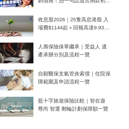
銷債務！憑一句話道出捐款初
衷：加州26萬人接獲免債通知、
一度被誤當詐騙手段
收息股2026｜25隻高息港股 入
場費$1144起＋回報高達9.93
厘！持續更新
人壽保險保單繼承｜受益人 遺
產承辦分別及流程一覽
自願醫保支氣管炎索償｜住院保
障範圍及申請流程一覽
藍十字旅遊保險比較｜智在遊
尊尚 智選 郵輪計劃保障額一覽