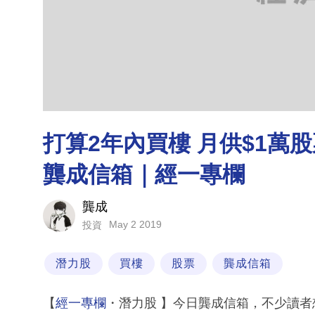
打算2年內買樓 月供$1萬
龔成信箱｜經一專欄
龔成
May 2 2019
投資
潛力股
買樓
股票
龔成信箱
【
經一專欄
・潛力股 】今日龔成信箱，不少讀