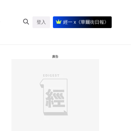
登入
經一 x《華爾街日報》
廣告