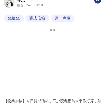
龔成
Dec 5 2018
投資
科
技
錢搵錢
龔成信箱
經一專欄
職
場
廣告
生
活
時
事
專
欄
訂
閱
專
【物業加按】今日龔成信箱，不少讀者想為未來作打算，如
區