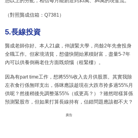
憑以上的分配，相信每月能創造到$3萬、$4萬的現金流。
（對照龔成信箱：Q7381）
5.長線投資
龔成老師你好。本人21歲，仲讀緊大學，尚餘2年先會投身
全職工作。但家境清貧，想儘快開始累積財富，盡量5-7年
內可以供養倒兩老住方面既煩惱（租緊樓）。
因為有part time工作，想將55%收入去月供股票。其實我除
左衣食行係無咩支出，係咪應該趁現在大跌市拎多過55%月
供呢？然後稍後先調整落55%（或更高？）？雖然咁樣算係
預測緊股市，但如果打算長線持有，估錯問題應該都不大？
廣告