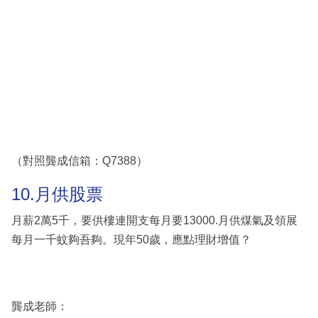
（對照龔成信箱：Q7388）
10.月供股票
月薪2萬5千，要供樓連開支每月要13000.月供煤氣及領展
每月一千蚊夠吾夠。現年50歲，應點理財增值？
龔成老師：