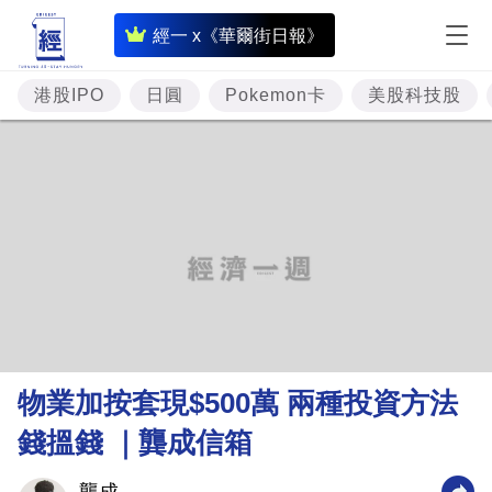
即
經一 x《華爾街日報》
時
財
港股IPO
日圓
Pokemon卡
美股科技股
經
專
題
投
資
樓
市
理
物業加按套現$500萬 兩種投資方法
財
錢搵錢 ｜龔成信箱
商
業