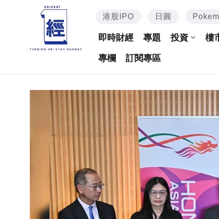
港股IPO
日圓
Poke
即時財經
專題
投資
樓
專欄
訂閱專區