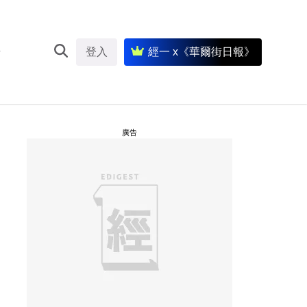
登入
經一 x《華爾街日報》
廣告