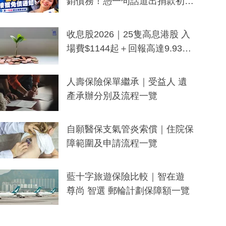
銷債務！憑一句話道出捐款初
衷：加州26萬人接獲免債通知、
一度被誤當詐騙手段
收息股2026｜25隻高息港股 入
場費$1144起＋回報高達9.93
厘！持續更新
人壽保險保單繼承｜受益人 遺
產承辦分別及流程一覽
自願醫保支氣管炎索償｜住院保
障範圍及申請流程一覽
藍十字旅遊保險比較｜智在遊
尊尚 智選 郵輪計劃保障額一覽