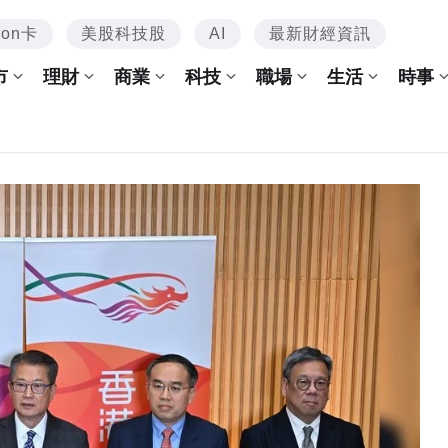
mon卡
美股科技股
AI
最新財經資訊
市
理財
商業
科技
職場
生活
時事