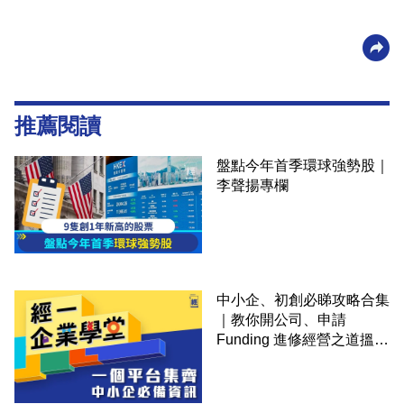
推薦閱讀
盤點今年首季環球強勢股｜
李聲揚專欄
中小企、初創必睇攻略合集
｜教你開公司、申請
Funding 進修經營之道搵大
錢！