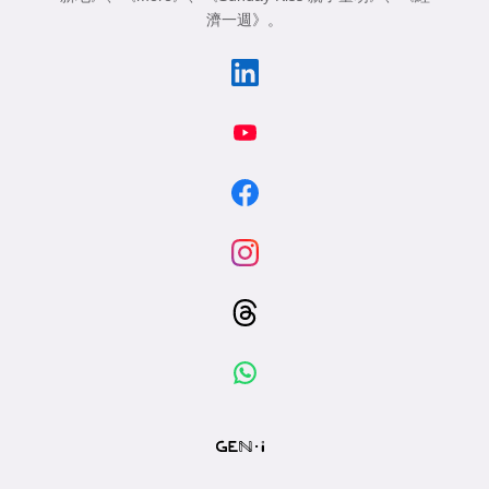
濟一週》
。