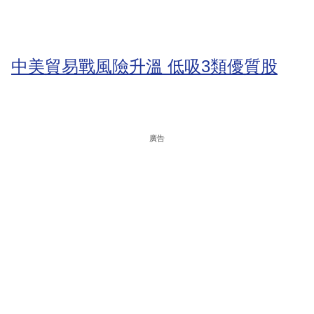
中美貿易戰風險升溫 低吸3類優質股
廣告