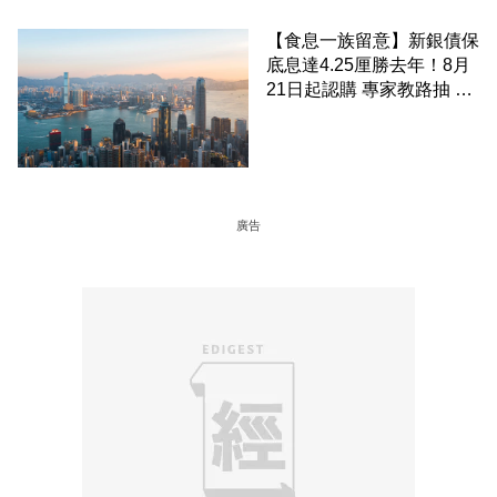
【食息一族留意】新銀債保
底息達4.25厘勝去年！8月
21日起認購 專家教路抽 20
至 30 手 鎖定三年高息
廣告