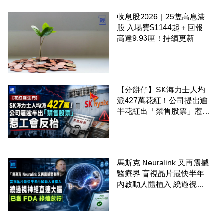
收息股2026｜25隻高息港
股 入場費$1144起＋回報
高達9.93厘！持續更新
【分餅仔】SK海力士人均
派427萬花紅！公司提出逾
半花紅出「禁售股票」惹工
會反枱
馬斯克 Neuralink 又再震撼
醫療界 盲視晶片最快半年
內啟動人體植入 繞過視神
經直連大腦 已獲 FDA 綠燈
放行