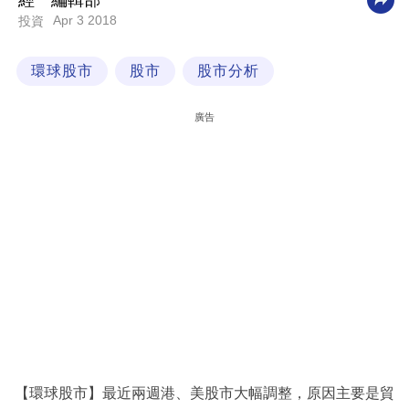
經一編輯部
Apr 3 2018
投資
科
技
環球股市
股市
股市分析
職
場
廣告
生
活
時
事
專
欄
訂
閱
專
【環球股市】最近兩週港、美股市大幅調整，原因主要是貿
區