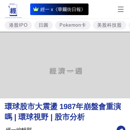
即
經一 x《華爾街日報》
時
財
港股IPO
日圓
Pokemon卡
美股科技股
經
專
題
投
資
樓
市
理
環球股市大震盪 1987年崩盤會重演
財
嗎 | 環球視野 | 股市分析
商
業