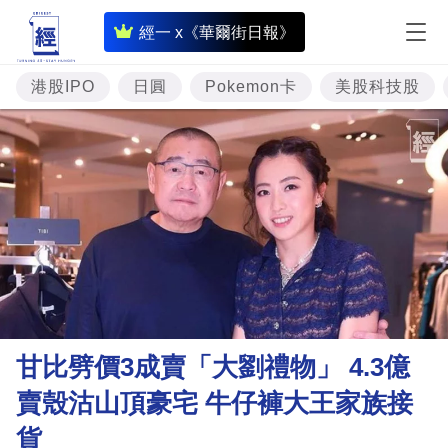
即
經一 x《華爾街日報》
時
財
港股IPO
日圓
Pokemon卡
美股科技股
經
專
題
投
資
樓
市
理
甘比劈價3成賣「大劉禮物」 4.3億
財
賣殼沽山頂豪宅 牛仔褲大王家族接
商
貨
業