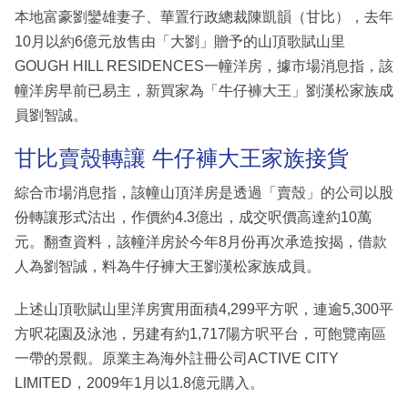
本地富豪劉鑾雄妻子、華置行政總裁陳凱韻（甘比），去年
10月以約6億元放售由「大劉」贈予的山頂歌賦山里
GOUGH HILL RESIDENCES一幢洋房，據市場消息指，該
幢洋房早前已易主，新買家為「牛仔褲大王」劉漢松家族成
員劉智誠。
甘比賣殼轉讓 牛仔褲大王家族接貨
綜合市場消息指，該幢山頂洋房是透過「賣殼」的公司以股
份轉讓形式沽出，作價約4.3億出，成交呎價高達約10萬
元。翻查資料，該幢洋房於今年8月份再次承造按揭，借款
人為劉智誠，料為牛仔褲大王劉漢松家族成員。
上述山頂歌賦山里洋房實用面積4,299平方呎，連逾5,300平
方呎花園及泳池，另建有約1,717陽方呎平台，可飽覽南區
一帶的景觀。原業主為海外註冊公司ACTIVE CITY
LIMITED，2009年1月以1.8億元購入。