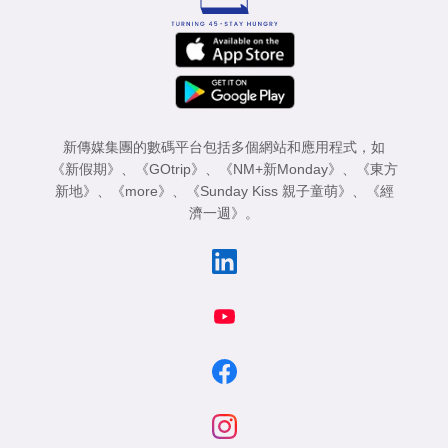
新傳媒集團的數碼平台包括多個網站和應用程式，如
《新假期》
、
《GOtrip》
、
《NM+新Monday》
、
《東方
新地》
、
《more》
、
《Sunday Kiss 親子童萌》
、
《經
濟一週》
。