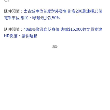
延伸閱讀：
太古城車位首度對外發售 街客200萬連掃13個
電單車位 網民：嚟緊最少跌50%
延伸閱讀：
40歲失業漢自貶身價 應徵$15,000蚊文員竟遭
HR奚落：請你唔起
廣告