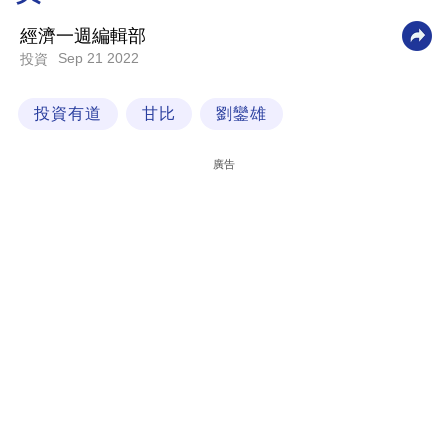
科
經濟一週編輯部
技
Sep 21 2022
投資
職
投資有道
甘比
劉鑾雄
場
生
廣告
活
時
事
專
欄
訂
閱
專
區