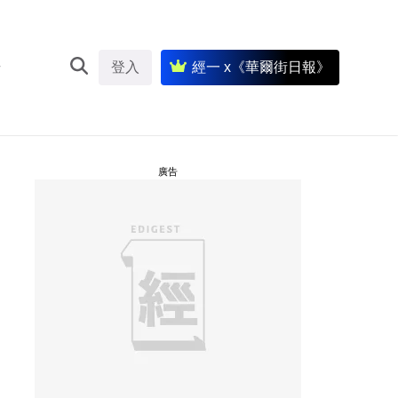
登入
經一 x《華爾街日報》
廣告