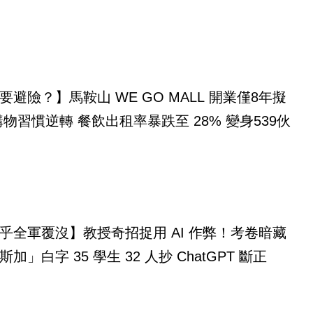
要避險？】馬鞍山 WE GO MALL 開業僅8年擬
購物習慣逆轉 餐飲出租率暴跌至 28% 變身539伙
乎全軍覆沒】教授奇招捉用 AI 作弊！考卷暗藏
「馬達加斯加」白字 35 學生 32 人抄 ChatGPT 斷正