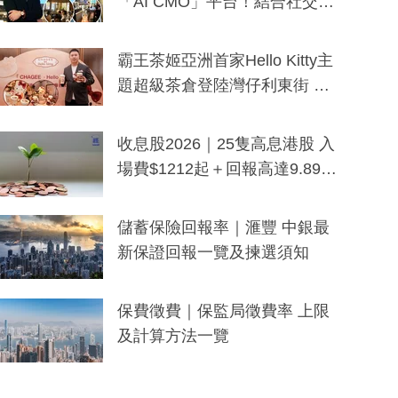
「AI CMO」平台！結合社交聆
聽與廣東話大模型 助中小企數
分鐘生成「貼地」宣傳短片
霸王茶姬亞洲首家Hello Kitty主
題超級茶倉登陸灣仔利東街 推
出首創「伯爵紅茶色」Hello Kitt
y及香港限定特調系列
收息股2026｜25隻高息港股 入
場費$1212起＋回報高達9.89
厘！持續更新
儲蓄保險回報率｜滙豐 中銀最
新保證回報一覽及揀選須知
保費徵費｜保監局徵費率 上限
及計算方法一覽