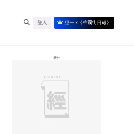
登入
經一 x《華爾街日報》
廣告