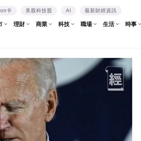
mon卡
美股科技股
AI
最新財經資訊
市
理財
商業
科技
職場
生活
時事