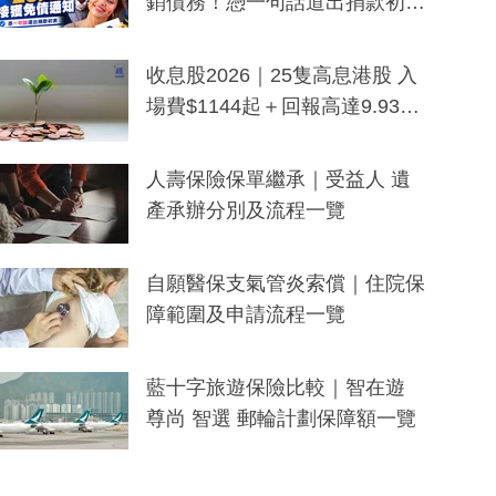
銷債務！憑一句話道出捐款初
衷：加州26萬人接獲免債通知、
一度被誤當詐騙手段
收息股2026｜25隻高息港股 入
場費$1144起＋回報高達9.93
厘！持續更新
人壽保險保單繼承｜受益人 遺
產承辦分別及流程一覽
自願醫保支氣管炎索償｜住院保
障範圍及申請流程一覽
藍十字旅遊保險比較｜智在遊
尊尚 智選 郵輪計劃保障額一覽