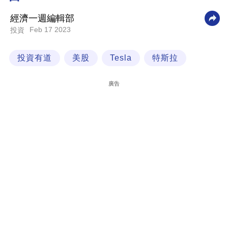
科
經濟一週編輯部
技
Feb 17 2023
投資
職
投資有道
美股
Tesla
特斯拉
場
生
廣告
活
時
事
專
欄
訂
閱
專
區