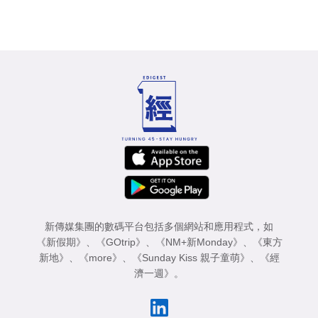
新傳媒集團的數碼平台包括多個網站和應用程式，如
《新假期》
、
《GOtrip》
、
《NM+新Monday》
、
《東方
新地》
、
《more》
、
《Sunday Kiss 親子童萌》
、
《經
濟一週》
。