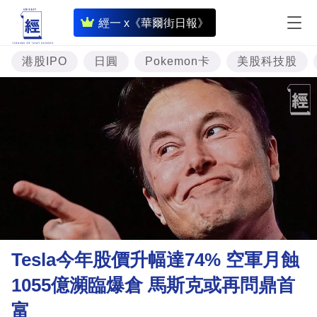
即
經一 x《華爾街日報》
時
財
港股IPO
日圓
Pokemon卡
美股科技股
經
專
題
投
資
樓
市
理
Tesla今年股價升幅達74% 空軍月蝕
財
1055億瀕臨爆倉 馬斯克或再問鼎首
商
富
業