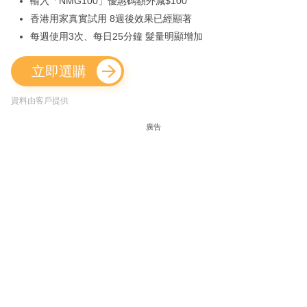
輸入「NMG100」優惠碼額外減$100
香港用家真實試用 8週後效果已經顯著
每週使用3次、每日25分鐘 髮量明顯增加
立即選購
資料由客戶提供
廣告