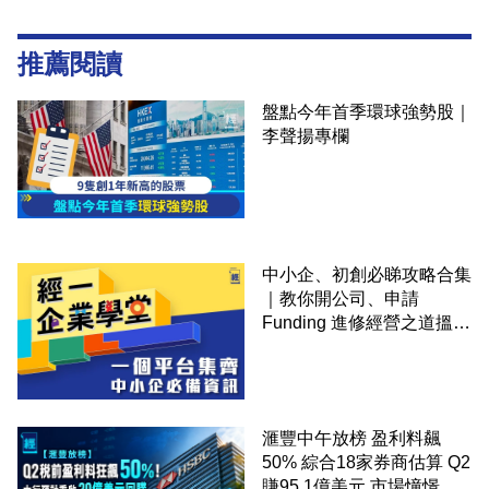
推薦閱讀
盤點今年首季環球強勢股｜
李聲揚專欄
中小企、初創必睇攻略合集
｜教你開公司、申請
Funding 進修經營之道搵大
錢！
滙豐中午放榜 盈利料飆
50% 綜合18家券商估算 Q2
賺95.1億美元 市場憧憬重