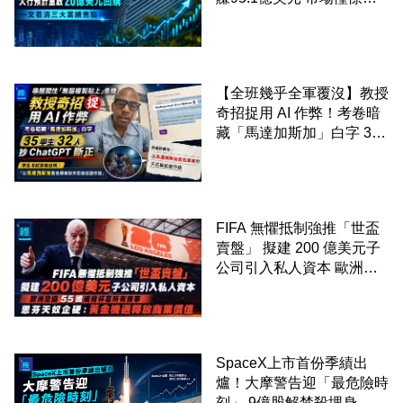
啟20億美元回購 一文看清
三大業績焦點
【全班幾乎全軍覆沒】教授
奇招捉用 AI 作弊！考卷暗
藏「馬達加斯加」白字 35
學生 32 人抄 ChatGPT 斷
正
FIFA 無懼抵制強推「世盃
賣盤」 擬建 200 億美元子
公司引入私人資本 歐洲足
協 55 國威脅杯葛所有賽事
恩芬天奴企硬：黃金機遇釋
放商業價值
SpaceX上市首份季績出
爐！大摩警告迎「最危險時
刻」 9億股解禁殺埋身 拆