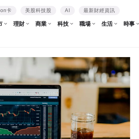
mon卡
美股科技股
AI
最新財經資訊
市
理財
商業
科技
職場
生活
時事