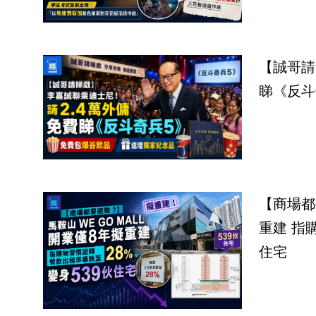
【誠哥請
睇《反斗
【商場都
重建 指
住宅