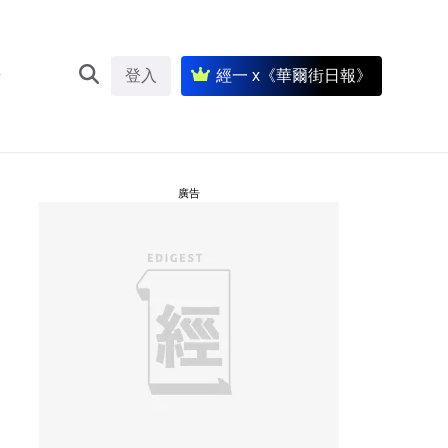
登入
經一 x《華爾街日報》
廣告