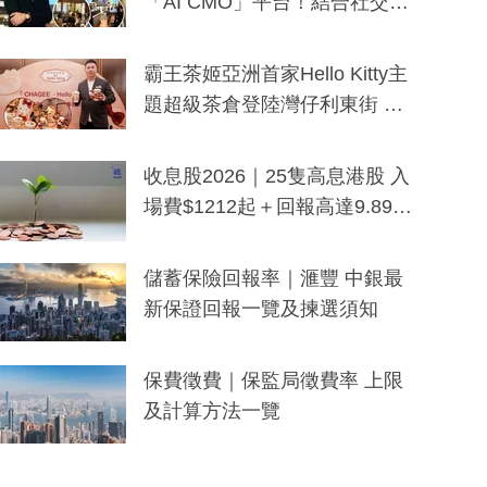
「AI CMO」平台！結合社交聆
聽與廣東話大模型 助中小企數
分鐘生成「貼地」宣傳短片
霸王茶姬亞洲首家Hello Kitty主
題超級茶倉登陸灣仔利東街 推
出首創「伯爵紅茶色」Hello Kitt
y及香港限定特調系列
收息股2026｜25隻高息港股 入
場費$1212起＋回報高達9.89
厘！持續更新
儲蓄保險回報率｜滙豐 中銀最
新保證回報一覽及揀選須知
保費徵費｜保監局徵費率 上限
及計算方法一覽