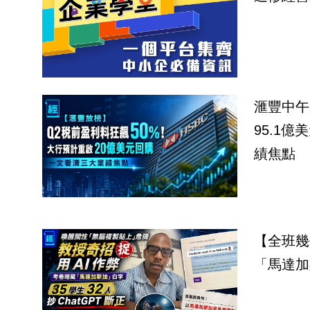
滙豐中午
95.1
績焦點
【全班幾