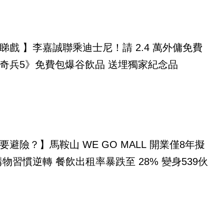
睇戲 】李嘉誠聯乘迪士尼！請 2.4 萬外傭免費
奇兵5》免費包爆谷飲品 送埋獨家紀念品
要避險？】馬鞍山 WE GO MALL 開業僅8年擬
購物習慣逆轉 餐飲出租率暴跌至 28% 變身539伙