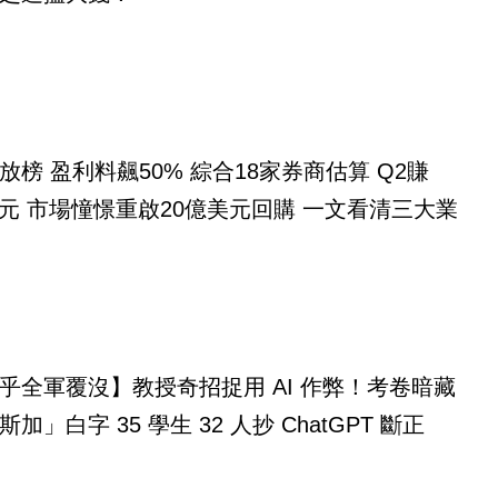
放榜 盈利料飆50% 綜合18家券商估算 Q2賺
億美元 市場憧憬重啟20億美元回購 一文看清三大業
乎全軍覆沒】教授奇招捉用 AI 作弊！考卷暗藏
「馬達加斯加」白字 35 學生 32 人抄 ChatGPT 斷正