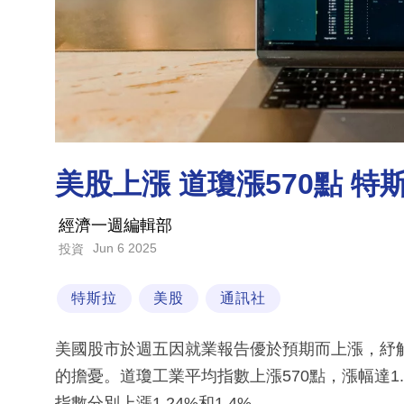
美股上漲 道瓊漲570點 特
經濟一週編輯部
Jun 6 2025
投資
特斯拉
美股
通訊社
美國股市於週五因就業報告優於預期而上漲，紓
的擔憂。道瓊工業平均指數上漲570點，漲幅達1
指數分別上漲1.24%和1.4%。