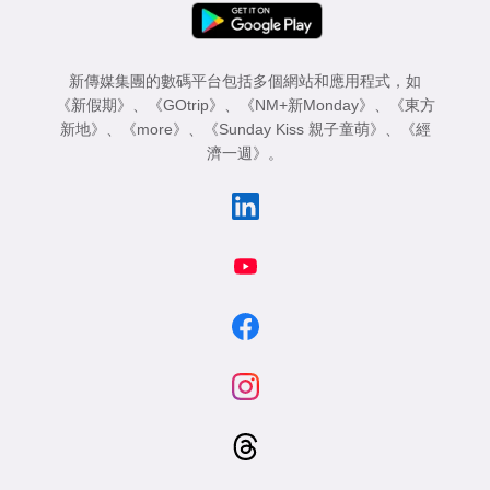
新傳媒集團的數碼平台包括多個網站和應用程式，如
《新假期》
、
《GOtrip》
、
《NM+新Monday》
、
《東方
新地》
、
《more》
、
《Sunday Kiss 親子童萌》
、
《經
濟一週》
。