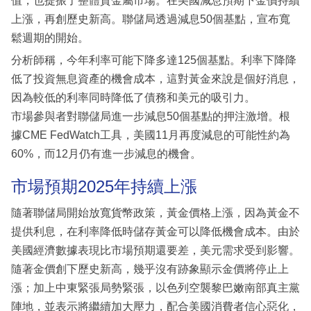
值，也提振了整體貴金屬市場。在美國減息預期下金價持續
上漲，再創歷史新高。聯儲局透過減息50個基點，宣布寬
鬆週期的開始。
分析師稱，今年利率可能下降多達125個基點。利率下降降
低了投資無息資產的機會成本，這對黃金來說是個好消息，
因為較低的利率同時降低了債務和美元的吸引力。
市場參與者對聯儲局進一步減息50個基點的押注激增。根
據CME FedWatch工具，美國11月再度減息的可能性約為
60%，而12月仍有進一步減息的機會。
市場預期2025年持續上漲
隨著聯儲局開始放寬貨幣政策，黃金價格上漲，因為黃金不
提供利息，在利率降低時儲存黃金可以降低機會成本。由於
美國經濟數據表現比市場預期還要差，美元需求受到影響。
隨著金價創下歷史新高，幾乎沒有跡象顯示金價將停止上
漲；加上中東緊張局勢緊張，以色列空襲黎巴嫩南部真主黨
陣地，並表示將繼續加大壓力，配合美國消費者信心惡化，