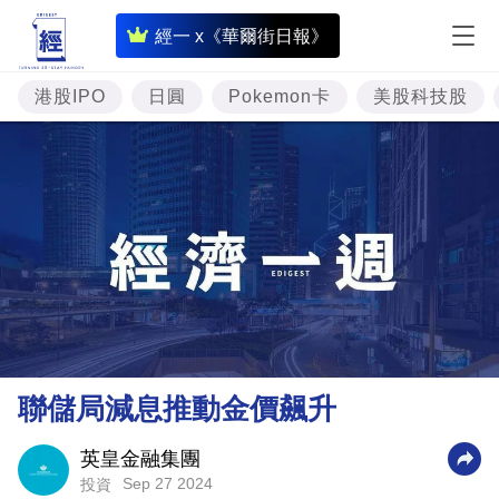
即
經一 x《華爾街日報》
時
財
港股IPO
日圓
Pokemon卡
美股科技股
經
專
題
投
資
樓
市
理
聯儲局減息推動金價飆升
財
商
英皇金融集團
Sep 27 2024
投資
業