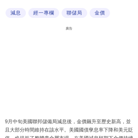
科
減息
經一專欄
聯儲局
金價
技
職
廣告
場
生
活
時
事
專
欄
訂
閱
9月中旬美國聯邦儲備局減息後，金價飆升至歷史新高，並
專
且大部分時間維持在該水平。美國國債孳息率下降和美元貶
區