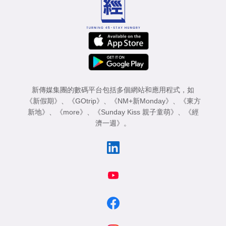
新傳媒集團的數碼平台包括多個網站和應用程式，如
《新假期》
、
《GOtrip》
、
《NM+新Monday》
、
《東方
新地》
、
《more》
、
《Sunday Kiss 親子童萌》
、
《經
濟一週》
。