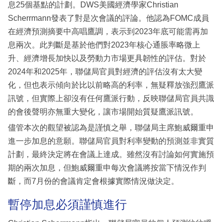
息25個基點的計劃。DWS美國經濟學家Christian
Scherrmann發表了對是次會議的評論。他認為FOMC成員
在經濟預測摘要中高唱鷹調，表示到2023年底可能需再加
息兩次。此判斷是基於他們對2023年核心通脹率略微上
升、經濟增長加快以及勞動力市場更具韌性的評估。對於
2024年和2025年，聯儲局官員對經濟的評估沒有太大變
化，但也表示傾向於比以前略高的利率，無疑釋放強烈鷹派
訊號，但實際上卻沒有任何鷹派行動，反映聯儲局官員共識
的會後聲明亦無重大變化，讓市場開始質疑鷹派訊號。
儘管本次的觀望被認為是謹慎之舉，聯儲局主席鮑威爾重申
進一步加息的意願。聯儲局官員對利率變動的預測並非實質
計劃，最終決定將在會議上達成。雖然沒有討論如何實施預
期的兩次加息，但鮑威爾重申每次會議將按當下情況作判
斷，而7月份的會議肯定會根據實際情況做決定。
暫停加息必須謹慎進行