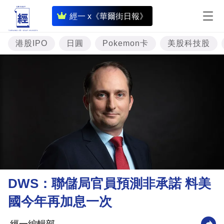
即
經一 x《華爾街日報》
時
財
港股IPO
日圓
Pokemon卡
美股科技股
經
專
題
投
資
樓
市
理
DWS：聯儲局官員預測非承諾 料美
財
國今年再加息一次
商
業