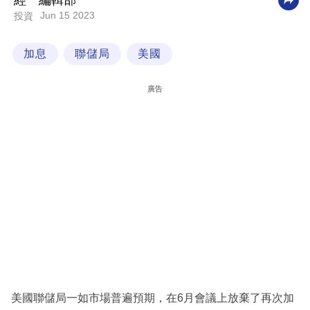
經一編輯部
Jun 15 2023
投資
科
技
加息
聯儲局
美國
職
場
廣告
生
活
時
事
專
欄
訂
閱
專
美國聯儲局一如市場普遍預期，在6月會議上放棄了再次加
區