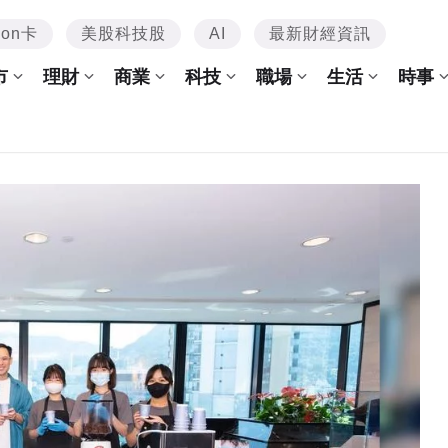
mon卡
美股科技股
AI
最新財經資訊
市
理財
商業
科技
職場
生活
時事