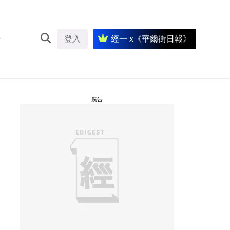
登入
經一 x《華爾街日報》
廣告