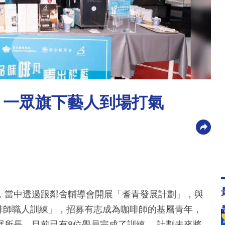
 一眾旗下藝人到場打氣
，當中透過跟鄰舍輔導會開展「耆青發展計劃」，與
青年咖啡師職人訓練」，招募有志成為咖啡師的基層青年，
所長。目前已有8位學員完成了訓練， 計劃未來將