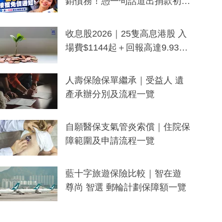
銷債務！憑一句話道出捐款初
衷：加州26萬人接獲免債通知、
一度被誤當詐騙手段
收息股2026｜25隻高息港股 入
場費$1144起＋回報高達9.93
厘！持續更新
人壽保險保單繼承｜受益人 遺
產承辦分別及流程一覽
自願醫保支氣管炎索償｜住院保
障範圍及申請流程一覽
藍十字旅遊保險比較｜智在遊
尊尚 智選 郵輪計劃保障額一覽