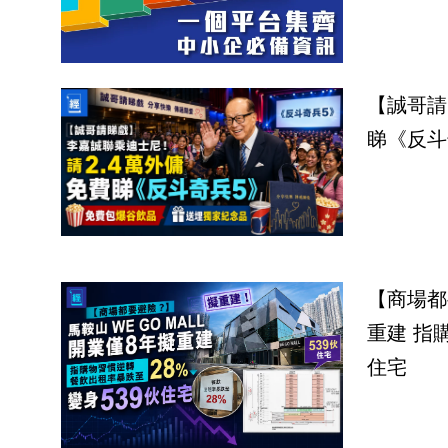
【誠哥請
睇《反斗
【商場都
重建 指
住宅