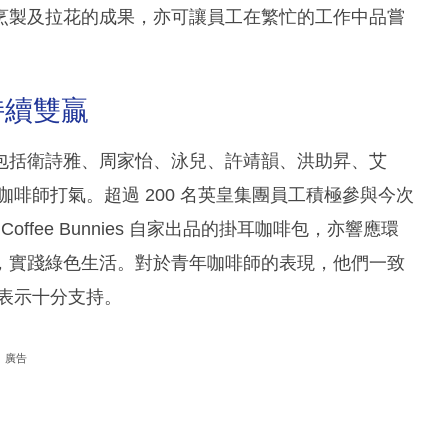
烹製及拉花的成果，亦可讓員工在繁忙的工作中品嘗
。
持續雙贏
包括衛詩雅、周家怡、泳兒、許靖韻、洪助昇、艾
啡師打氣。超過 200 名英皇集團員工積極參與今次
fee Bunnies 自家出品的掛耳咖啡包，亦響應環
，實踐綠色生活。對於青年咖啡師的表現，他們一致
表示十分支持。
廣告