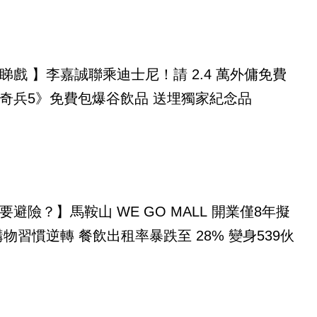
睇戲 】李嘉誠聯乘迪士尼！請 2.4 萬外傭免費
奇兵5》免費包爆谷飲品 送埋獨家紀念品
要避險？】馬鞍山 WE GO MALL 開業僅8年擬
購物習慣逆轉 餐飲出租率暴跌至 28% 變身539伙