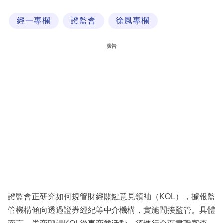
科
經一專欄
證監會
徐風專欄
技
職
廣告
場
生
活
時
事
專
欄
訂
閱
證監會正研究如何規管財經關鍵意見領袖（KOL），據報監
專
管機構傾向透過證券經紀等中介機構，實施間接監管。具體
區