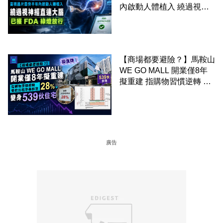
內啟動人體植入 繞過視神
經直連大腦 已獲 FDA 綠燈
放行
【商場都要避險？】馬鞍山
WE GO MALL 開業僅8年
擬重建 指購物習慣逆轉 餐
飲出租率暴跌至 28% 變身
539伙住宅
廣告