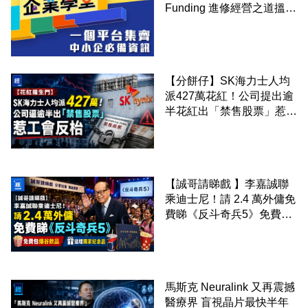
Funding 進修經營之道搵大
錢！
【分餅仔】SK海力士人均
派427萬花紅！公司提出逾
半花紅出「禁售股票」惹工
會反枱
【誠哥請睇戲 】李嘉誠聯
乘迪士尼！請 2.4 萬外傭免
費睇《反斗奇兵5》免費包
爆谷飲品 送埋獨家紀念品
馬斯克 Neuralink 又再震撼
醫療界 盲視晶片最快半年