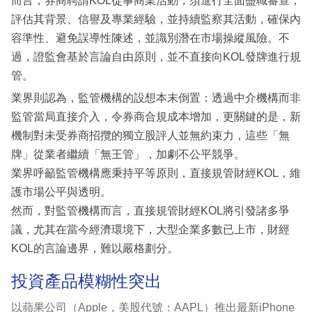
而言，券商聘請KOL從事商業活動，須進行全面盡職審查，
評估其背景、信譽及專業經驗，並持續監察其活動，確保內
容準性、避免誤導性陳述，並識別潛在市場操縱風險。不
過，證監會基於言論自由原則，並不直接向KOL發牌進行規
管。
業界則認為，監管機構的設想本末倒置：透過中介機構而非
監管當局直接介入，令券商合規成本增加，更關鍵的是，新
機制對未受券商招攬的獨立股評人並無約束力，這些「無
牌」從業者繼續「無王管」，加劇不公平競爭。
業界呼籲監管機構應秉持平等原則，直接規管財經KOL，維
護市場公平與透明。
然而，對監管機構而言，直接規管財經KOL將引發諸多爭
議，尤其在當今經濟環境下，大型企業多數已上市，財經
KOL的言論邊界，難以嚴格劃分。
投資產品模糊性突出
以蘋果公司（Apple，美股代號：AAPL）推出最新iPhone