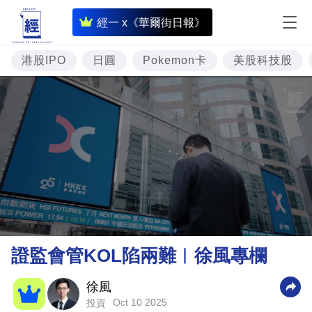
即
經一 x《華爾街日報》
時
財
港股IPO
日圓
Pokemon卡
美股科技股
經
專
題
投
資
樓
市
理
證監會管KOL陷兩難︳徐風專欄
財
商
徐風
Oct 10 2025
投資
業