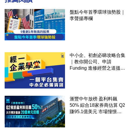
盤點今年首季環球強勢股｜
李聲揚專欄
中小企、初創必睇攻略合集
｜教你開公司、申請
Funding 進修經營之道搵大
錢！
滙豐中午放榜 盈利料飆
50% 綜合18家券商估算 Q2
賺95.1億美元 市場憧憬重
啟20億美元回購 一文看清
三大業績焦點