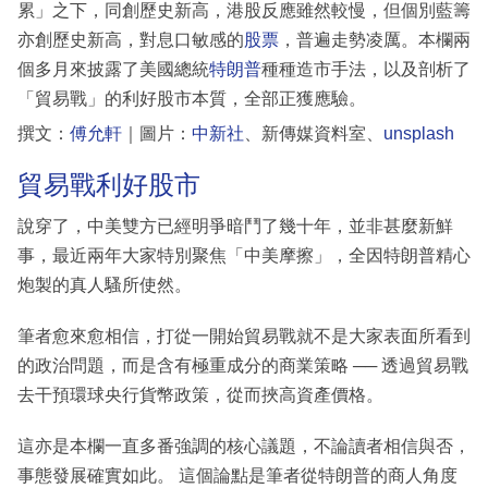
累」之下，同創歷史新高，港股反應雖然較慢，但個別藍籌
亦創歷史新高，對息口敏感的
股票
，普遍走勢凌厲。本欄兩
個多月來披露了美國總統
特朗普
種種造市手法，以及剖析了
「貿易戰」的利好股市本質，全部正獲應驗。
撰文：
傅允軒
｜圖片：
中新社
、新傳媒資料室、
unsplash
貿易戰利好股市
說穿了，中美雙方已經明爭暗鬥了幾十年，並非甚麼新鮮
事，最近兩年大家特別聚焦「中美摩擦」，全因特朗普精心
炮製的真人騷所使然。
筆者愈來愈相信，打從一開始貿易戰就不是大家表面所看到
的政治問題，而是含有極重成分的商業策略 ── 透過貿易戰
去干預環球央行貨幣政策，從而挾高資產價格。
這亦是本欄一直多番強調的核心議題，不論讀者相信與否，
事態發展確實如此。 這個論點是筆者從特朗普的商人角度