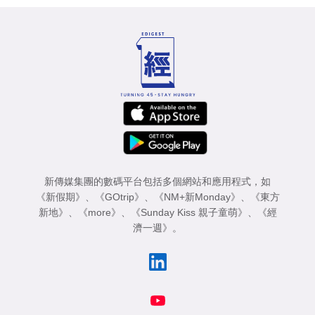
新傳媒集團的數碼平台包括多個網站和應用程式，如
《新假期》
、
《GOtrip》
、
《NM+新Monday》
、
《東方
新地》
、
《more》
、
《Sunday Kiss 親子童萌》
、
《經
濟一週》
。