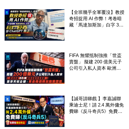
【全班幾乎全軍覆沒】教授
奇招捉用 AI 作弊！考卷暗
藏「馬達加斯加」白字 35
學生 32 人抄 ChatGPT 斷
正
FIFA 無懼抵制強推「世盃
賣盤」 擬建 200 億美元子
公司引入私人資本 歐洲足
協 55 國威脅杯葛所有賽事
恩芬天奴企硬：黃金機遇釋
放商業價值
【誠哥請睇戲 】李嘉誠聯
乘迪士尼！請 2.4 萬外傭免
費睇《反斗奇兵5》免費包
爆谷飲品 送埋獨家紀念品