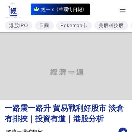
即
經一 x《華爾街日報》
時
財
港股IPO
日圓
Pokemon卡
美股科技股
經
專
題
投
資
樓
市
理
一路震一路升 貿易戰利好股市 淡倉
財
有排挾｜投資有道｜港股分析
商
業