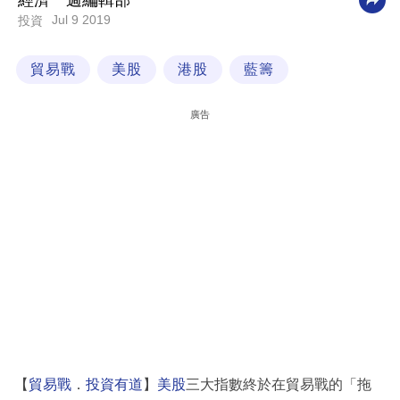
經濟一週編輯部
Jul 9 2019
投資
科
技
貿易戰
美股
港股
藍籌
職
場
廣告
生
活
時
事
專
欄
訂
閱
專
【
貿易戰
．
投資有道
】
美股
三大指數終於在貿易戰的「拖
區