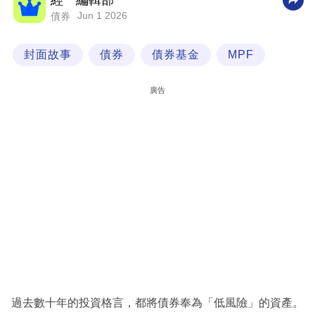
經一編輯部
Jun 1 2026
債券
科
技
封面故事
債券
債券基金
MPF
職
場
廣告
生
活
時
事
專
欄
訂
閱
專
過去數十年的投資格言，都將債券奉為「低風險」的資產。
區