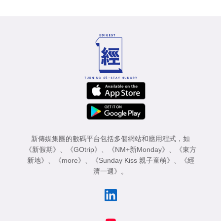
新傳媒集團的數碼平台包括多個網站和應用程式，如
《新假期》
、
《GOtrip》
、
《NM+新Monday》
、
《東方
新地》
、
《more》
、
《Sunday Kiss 親子童萌》
、
《經
濟一週》
。