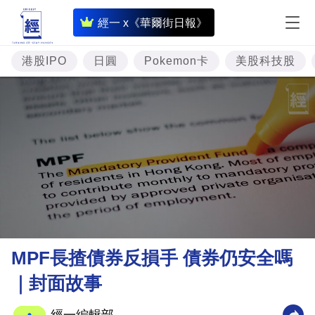
即
經一 x《華爾街日報》
時
財
港股IPO
日圓
Pokemon卡
美股科技股
經
專
題
投
資
樓
市
理
MPF長揸債券反損手 債券仍安全嗎
財
｜封面故事
商
業