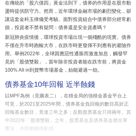
在傳統的「股六債四」黃金法則下，債券的作用是在股市動
盪時提供防守力。然而，近年環球金融市場的劇烈變化，卻
讓這套金科玉律備受考驗。面對投資組合中債券部分經常虧
損，投資者不禁有疑問：債券還是安全資產嗎？
新冠肺炎疫情後，環球投資市場出現一個殘酷的現實。債券
不僅在升市時跑輸大市，在跌市時更發揮不到應有的避險作
用。舉例2022年，全球因應惡性通脹而激進加息，觸發罕
見的「股債雙殺」，當年除非投資者能在跌市前，將資金
100% All in到貨幣市場基金，始能避過一劫。
債券基金10年回報 近半蝕錢
以MPF為例（見圖表二），在積金局的強積金基金平台上
可見，於2021至2025年間，債券基金負回報的數目高於正
回報基金數目，竟達三年之多；反觀股票基金只得兩年。其
中2022年「股債雙殺」之年，股票基金及債券基金都全軍
覆沒，全部都錄得虧損。