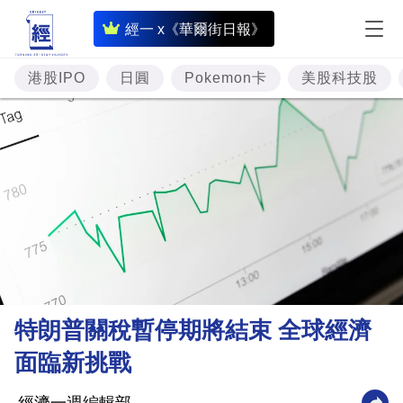
即
經一 x《華爾街日報》
時
財
港股IPO
日圓
Pokemon卡
美股科技股
經
專
題
投
資
樓
市
理
特朗普關稅暫停期將結束 全球經濟
財
面臨新挑戰
商
業