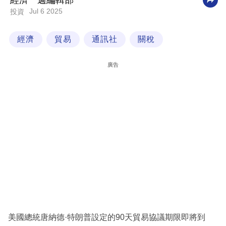
經濟一週編輯部
Jul 6 2025
投資
科
技
經濟
貿易
通訊社
關稅
職
場
廣告
生
活
時
事
專
欄
訂
閱
專
美國總統唐納德·特朗普設定的90天貿易協議期限即將到
區