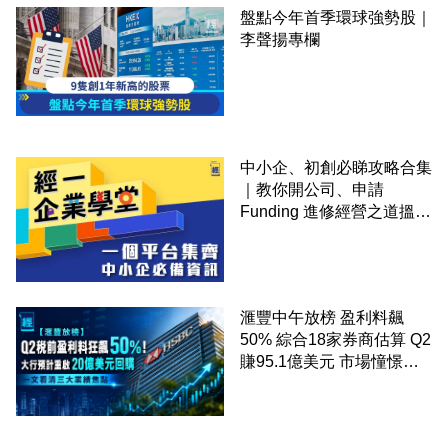
盤點今年首季環球強勢股｜
李聲揚專欄
中小企、初創必睇攻略合集
｜教你開公司、申請
Funding 進修經營之道搵大
錢！
滙豐中午放榜 盈利料飆
50% 綜合18家券商估算 Q2
賺95.1億美元 市場憧憬重
啟20億美元回購 一文看清
三大業績焦點