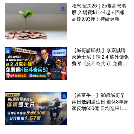
收息股2026｜25隻高息港
股 入場費$1144起＋回報
高達9.93厘！持續更新
【誠哥請睇戲 】李嘉誠聯
乘迪士尼！請 2.4 萬外傭免
費睇《反斗奇兵5》免費包
爆谷飲品 送埋獨家紀念品
【首富牛一】98歲誠哥早
兩日低調過生日 退休8年身
家反增600億 日均進賬1.67
億