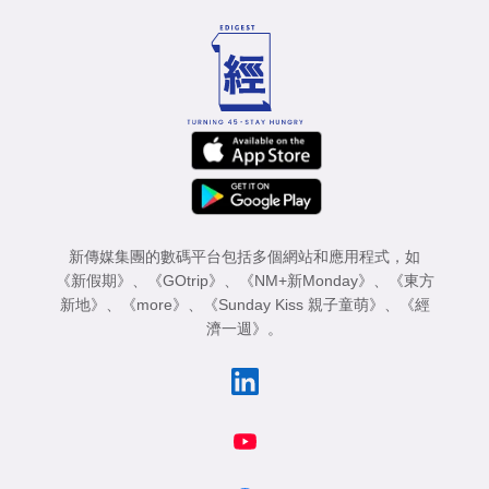
新傳媒集團的數碼平台包括多個網站和應用程式，如
《新假期》
、
《GOtrip》
、
《NM+新Monday》
、
《東方
新地》
、
《more》
、
《Sunday Kiss 親子童萌》
、
《經
濟一週》
。