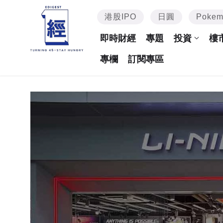
港股IPO
日圓
Poke
即時財經
專題
投資
樓
專欄
訂閱專區