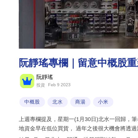
阮靜瑤專欄｜留意中概股重
阮靜瑤
Feb 9 2023
投資
中概股
北水
商湯
小米
上週專欄提及，星期一(1月30日)北水一回歸
地資金早在低位買貨， 過年之後很大機會將透過