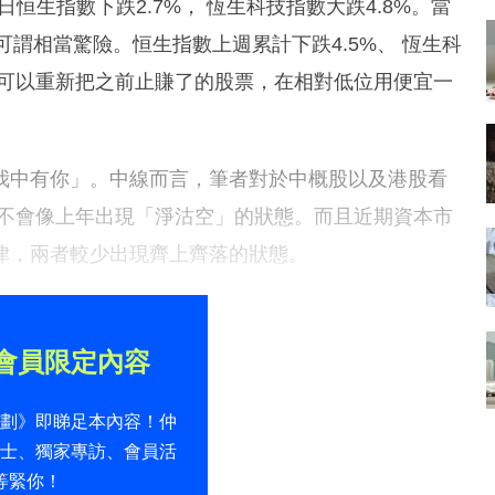
日恒生指數下跌2.7%， 恆生科技指數大跌4.8%。當
%，可謂相當驚險。恒生指數上週累計下跌4.5%、 恆生科
們可以重新把之前止賺了的股票，在相對低位用便宜一
我中有你」。中線而言，筆者對於中概股以及港股看
對不會像上年出現「淨沽空」的狀態。而且近期資本市
律，兩者較少出現齊上齊落的狀態。
會員限定內容
計劃》即睇足本內容！仲
貼士、獨家專訪、會員活
等緊你！