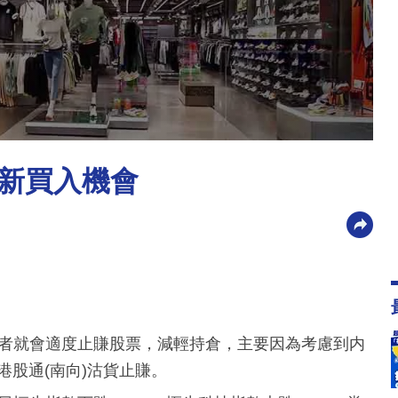
新買入機會
，筆者就會適度止賺股票，減輕持倉，主要因為考慮到内
港股通(南向)沽貨止賺。