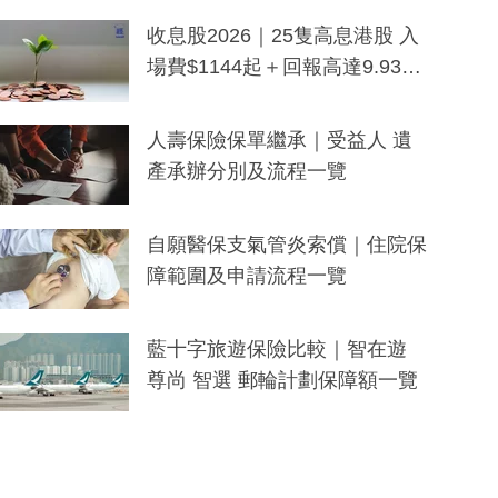
一度被誤當詐騙手段
收息股2026｜25隻高息港股 入
場費$1144起＋回報高達9.93
厘！持續更新
人壽保險保單繼承｜受益人 遺
產承辦分別及流程一覽
自願醫保支氣管炎索償｜住院保
障範圍及申請流程一覽
藍十字旅遊保險比較｜智在遊
尊尚 智選 郵輪計劃保障額一覽