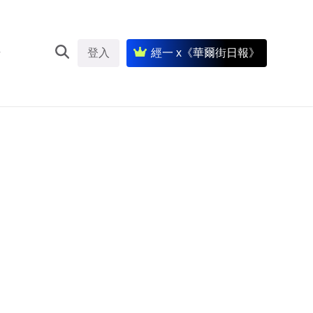
登入
經一 x《華爾街日報》