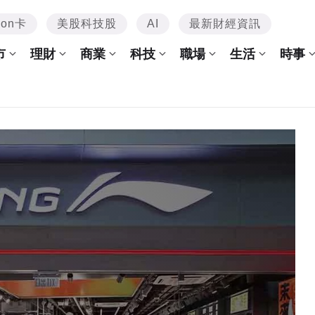
mon卡
美股科技股
AI
最新財經資訊
市
理財
商業
科技
職場
生活
時事