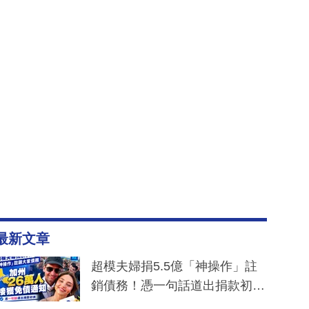
最新文章
超模夫婦捐5.5億「神操作」註
銷債務！憑一句話道出捐款初
衷：加州26萬人接獲免債通知、