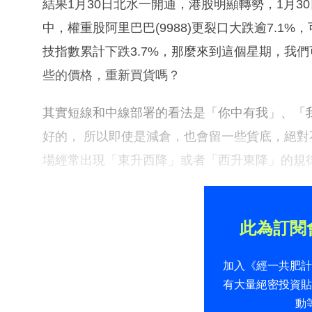
結果1月30日北水一開通，港股明顯轉勢，1月30
中，權重股阿里巴巴(9988)更裂口大跌逾7.1
技指數累計下跌3.7%，那麼來到這個星期，我
些的價格，重新買貨嗎？
其實短線和中線部署的看法是「你中有我」、「
好的， 所以即使是減倉，也會留一些貨底，絕
場經常出現「東升西降」或者「西升東降」的規
此為訂閱
加入《經一共肥
有大量絕密投資
動