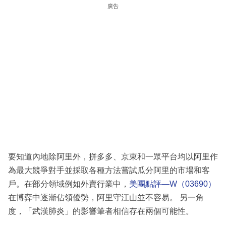
廣告
要知道內地除阿里外，拼多多、京東和一眾平台均以阿里作
為最大競爭對手並採取各種方法嘗試瓜分阿里的市場和客
戶。在部分領域例如外賣行業中，
美團點評—W（03690）
在博弈中逐漸佔領優勢，阿里守江山並不容易。 另一角
度，「武漢肺炎」的影響筆者相信存在兩個可能性。