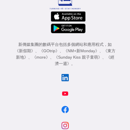
新傳媒集團的數碼平台包括多個網站和應用程式，如
《新假期》
、
《GOtrip》
、
《NM+新Monday》
、
《東方
新地》
、
《more》
、
《Sunday Kiss 親子童萌》
、
《經
濟一週》
。