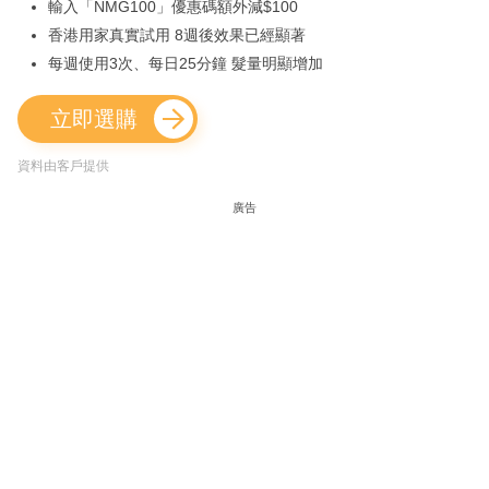
輸入「NMG100」優惠碼額外減$100
香港用家真實試用 8週後效果已經顯著
每週使用3次、每日25分鐘 髮量明顯增加
立即選購
資料由客戶提供
廣告