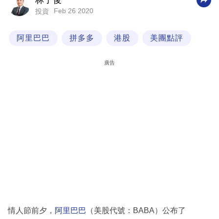
林子俊
Feb 26 2020
投資
科
技
阿里巴巴
拼多多
港股
美團點評
職
場
廣告
生
活
時
事
專
欄
訂
閱
專
情人節前夕，
阿里巴巴
（美股代號：BABA）公布了
區