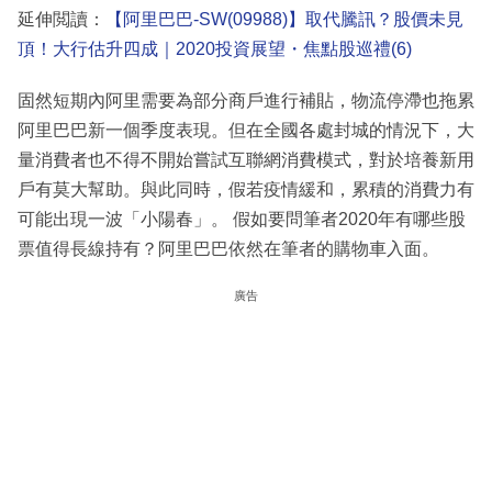
延伸閲讀：
【阿里巴巴-SW(09988)】取代騰訊？股價未見
頂！大行估升四成｜2020投資展望・焦點股巡禮(6)
固然短期內阿里需要為部分商戶進行補貼，物流停滯也拖累
阿里巴巴新一個季度表現。但在全國各處封城的情況下，大
量消費者也不得不開始嘗試互聯網消費模式，對於培養新用
戶有莫大幫助。與此同時，假若疫情緩和，累積的消費力有
可能出現一波「小陽春」。 假如要問筆者2020年有哪些股
票值得長線持有？阿里巴巴依然在筆者的購物車入面。
廣告