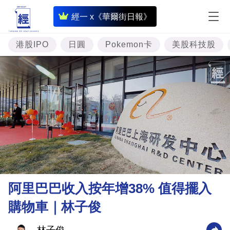
即
經一 x《華爾街日報》
時
財
港股IPO
日圓
Pokemon卡
美股科技股
經
專
題
投
資
樓
市
理
阿里巴巴收入按年增38% 值得擺入
財
購物車｜林子俊
商
業