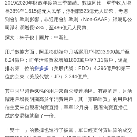
2019/2020年財政年度第三季業績。數據同比，單季收入增
長38%至1,615億元人民幣，淨利潤523億元人民幣，考慮
到會計準則影響，非通用會計準則（Non-GAAP）歸屬母公
司淨利潤增長53%，至486億元人民幣。
撰文：林子俊｜圖片：中新社
用戶數據方面，阿里移動端每月活躍用戶增加3,900萬戶至
8.24億戶；而年活躍買家增加1800萬戶至7.11億戶，遠超
排名第二位的
拼多多
（美股代號：PDD）4.296億戶和第三
位的京東（美股代號：JD）3.344億戶。
其中阿里超過60%的用戶來自欠發達地區。有趣的是，月活
躍用戶增長明顯高於年消費用戶，其「齋睇唔買」的用戶相
信主要來自觀看淘寶直播，單單12月份，觀看淘寶直播促
成的交易額就翻了一倍。
「雙十一」的數據也進行了披露，單日經支付寶結算的成交