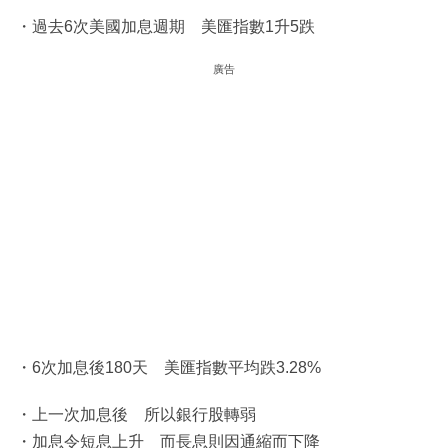
・過去6次美國加息週期 美匯指數1升5跌
廣告
・6次加息後180天 美匯指數平均跌3.28%
・上一次加息後 所以銀行股轉弱
・加息令短息上升 而長息則因通縮而下降