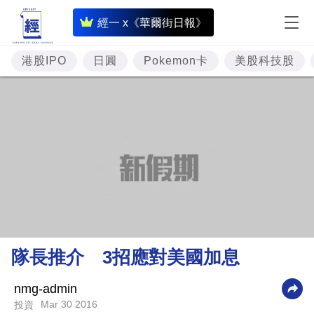
即
經一 x《華爾街日報》
時
財
港股IPO
日圓
Pokemon卡
美股科技股
經
專
題
投
資
樓
市
理
隊長推介 3招應對美國加息
財
商
nmg-admin
Mar 30 2016
投資
業