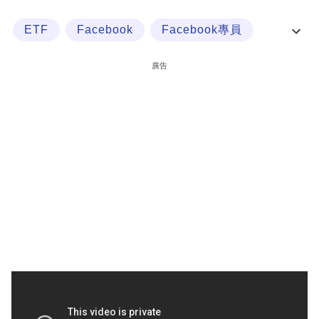
科
ETF
Facebook
Facebook專員
技
Periscope
職
廣告
場
生
活
時
事
專
欄
訂
閱
專
區