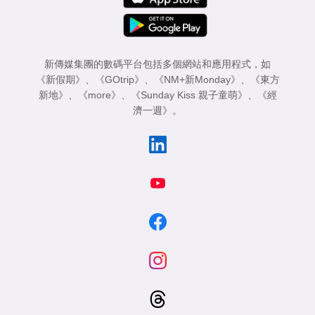
新傳媒集團的數碼平台包括多個網站和應用程式，如
《新假期》
、
《GOtrip》
、
《NM+新Monday》
、
《東方
新地》
、
《more》
、
《Sunday Kiss 親子童萌》
、
《經
濟一週》
。