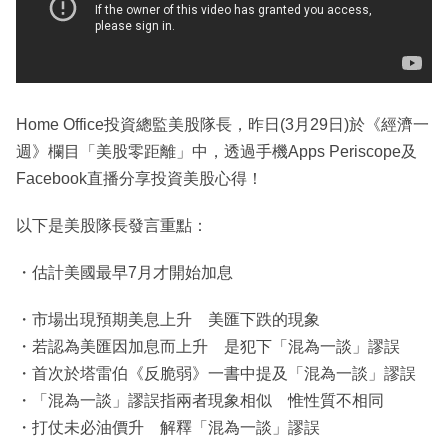
Home Office投資總監美股隊長，昨日(3月29日)於《經濟一
週》欄目「美股零距離」中，透過手機Apps Periscope及
Facebook直播分享投資美股心得！
以下是美股隊長發言重點：
・估計美國最早7月才開始加息
・市場出現預期美息上升 美匯下跌的現象
・若認為美匯因加息而上升 是犯下「混為一談」謬誤
・首次於塔雷伯《反脆弱》一書中提及「混為一談」謬誤
・「混為一談」謬誤指兩者現象相似 惟性質不相同
・打仗未必油價升 解釋「混為一談」謬誤