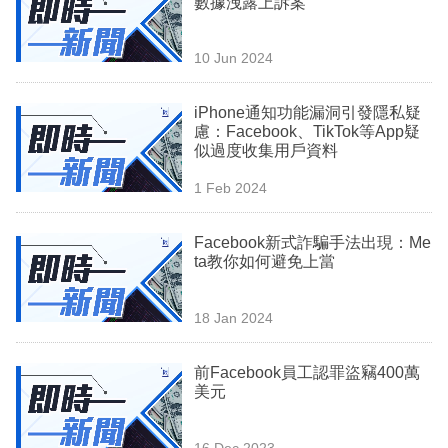
數據洩露上訴案
業
科
10 Jun 2024
技
iPhone通知功能漏洞引發隱私疑
職
慮：Facebook、TikTok等App疑
似過度收集用戶資料
場
1 Feb 2024
生
活
Facebook新式詐騙手法出現：Me
ta教你如何避免上當
時
事
18 Jan 2024
專
欄
前Facebook員工認罪盜竊400萬
美元
訂
閱
16 Dec 2023