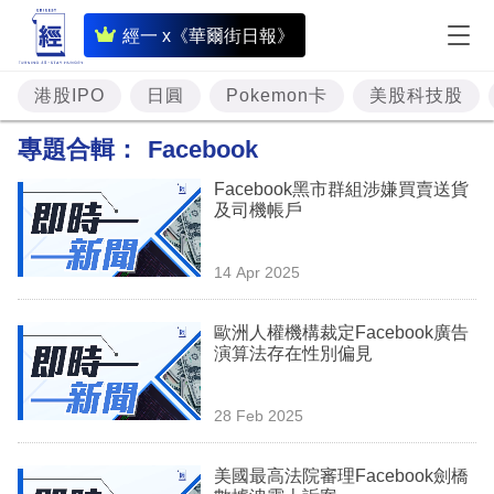
即
經一 x《華爾街日報》
時
財
港股IPO
日圓
Pokemon卡
美股科技股
經
專題合輯：
Facebook
專
Facebook黑市群組涉嫌買賣送貨
題
及司機帳戶
投
14 Apr 2025
資
樓
歐洲人權機構裁定Facebook廣告
演算法存在性別偏見
市
理
28 Feb 2025
財
美國最高法院審理Facebook劍橋
商