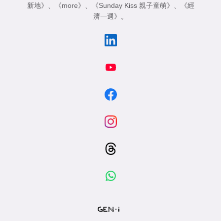
新地》
、
《more》
、
《Sunday Kiss 親子童萌》
、
《經
濟一週》
。