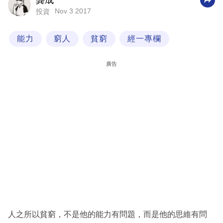
龔成
Nov 3 2017
投資
科
技
能力
窮人
貧窮
經一專欄
職
場
廣告
生
活
時
事
專
欄
訂
閱
專
人之所以貧窮，不是他的能力有問題，而是他的思維有問
區