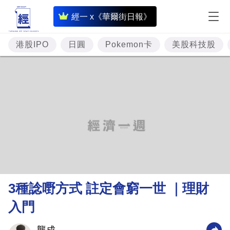
即
經一 x《華爾街日報》
時
財
港股IPO
日圓
Pokemon卡
美股科技股
經
專
題
投
資
樓
市
理
3種諗嘢方式 註定會窮一世 ｜理財
財
入門
商
業