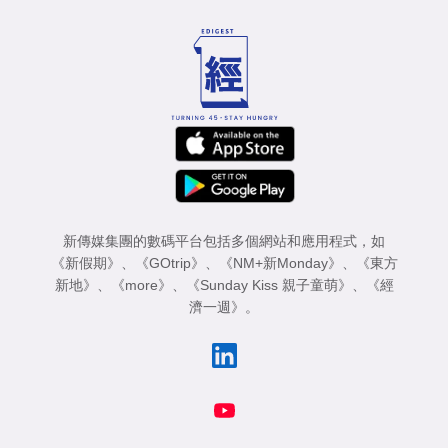
新傳媒集團的數碼平台包括多個網站和應用程式，如
《新假期》
、
《GOtrip》
、
《NM+新Monday》
、
《東方
新地》
、
《more》
、
《Sunday Kiss 親子童萌》
、
《經
濟一週》
。