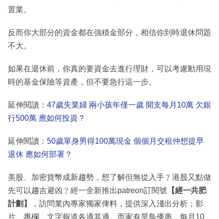
置業。
反而你大部分的資金都在強積金部分，相信你到時退休問題
不大。
如果在退休前，你真的要資金去進行理財，可以考慮動用現
時的基金保險等資產，但不要急行這一步。
延伸閱讀：
47歲失業婦 兩小孩年僅一歲 開支每月10萬 欠銀
行500萬 應如何投資？
延伸閱讀：
50歲單身男得100萬現金 個個月交租仲想提早
退休 應如何部署？
美股、加密貨幣成新趨勢，想了解但無從入手﹖港股又點做
先可以趨吉避凶﹖經一全新推出patreon訂閱號
【經一共肥
計劃】
，訪問業內專家獨家俾料，提供深入淺出分析；影
片、專欄、文字報道各適其適。而家有早鳥優惠，每月10