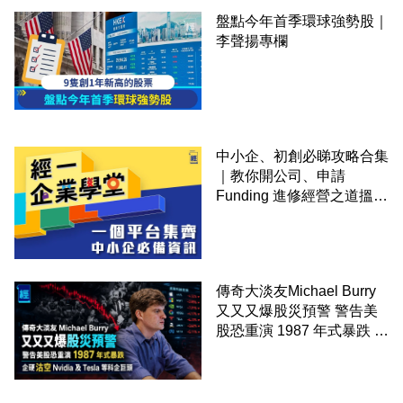
盤點今年首季環球強勢股｜
李聲揚專欄
中小企、初創必睇攻略合集
｜教你開公司、申請
Funding 進修經營之道搵大
錢！
傳奇大淡友Michael Burry
又又又爆股災預警 警告美
股恐重演 1987 年式暴跌 企
硬沽空 Nvidia 及 Tesla 等
科企巨頭