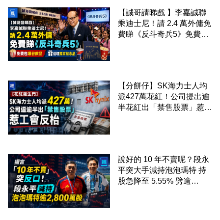
【誠哥請睇戲 】李嘉誠聯
乘迪士尼！請 2.4 萬外傭免
費睇《反斗奇兵5》免費包
爆谷飲品 送埋獨家紀念品
【分餅仔】SK海力士人均
派427萬花紅！公司提出逾
半花紅出「禁售股票」惹工
會反枱
說好的 10 年不賣呢？段永
平突大手減持泡泡瑪特 持
股急降至 5.55% 劈逾
2,800 萬股 4月才入局 上月
剛向網民派定心丸