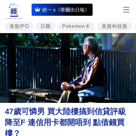
即
經一 x《華爾街日報》
時
財
港股IPO
日圓
Pokemon卡
美股科技股
經
專
題
投
資
樓
市
理
47歲可憐男 買大陸樓搞到信貸評級
財
降至F 連信用卡都開唔到 點借錢買
商
樓？
業