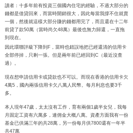
讀者：十多年前有投資三個國內住宅的經驗，不過大部分的
錢都是借貸回來，而當時開銷很大，因此每當我撐不住就賣
一個，然後就這樣大部分賺的錢都用完了，而且還在十二年
前貸了款50萬（當時尚欠48萬）最後也無力歸還，一直拖
到現在。
因此環聯評級下降到F，當時也錯誤地把已經還清的信用卡
全部停掉，只剩一張。但是兩年前已經回到C（最近沒查
過）。
現在想申請信用卡或貸款也不可以。而現在香港的信用卡欠
4萬5，國內兩張信用卡欠八萬人民幣。每月利息也要3千
多。
本人現年47歲，太太沒有工作，育有兩個1歲半女兒，我每
月固定工資有六萬多，連佣金大概八萬。資產方面我有一份
基金已供滿三年的共28萬，另一份每月供7800還有一年半
共47萬