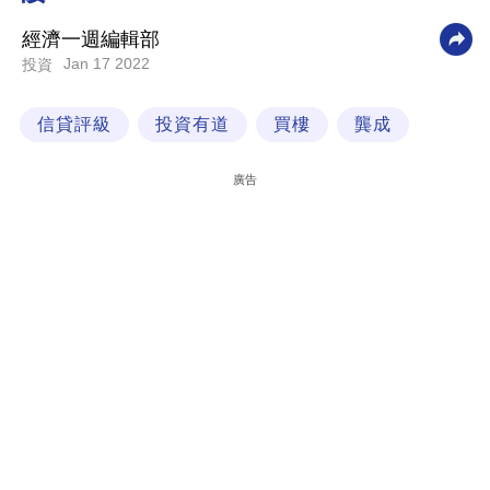
科
經濟一週編輯部
技
Jan 17 2022
投資
職
信貸評級
投資有道
買樓
龔成
場
生
廣告
活
時
事
專
欄
訂
閱
專
區