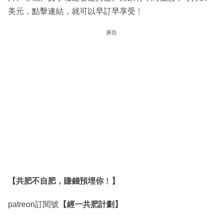
美元，點擊連結，就可以早訂早享受﹗
廣告
【共肥不自肥，賺錢預埋你﹗】
patreon訂閱號
【經一共肥計劃】