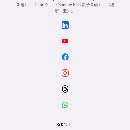
新地》
、
《more》
、
《Sunday Kiss 親子童萌》
、
《經
濟一週》
。