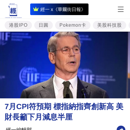
即
經一 x《華爾街日報》
時
財
港股IPO
日圓
Pokemon卡
美股科技股
經
專
題
投
資
樓
市
理
7月CPI符預期 標指納指齊創新高 美
財
財長籲下月減息半厘
商
業