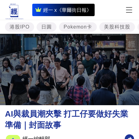
即
經一 x《華爾街日報》
時
財
港股IPO
日圓
Pokemon卡
美股科技股
經
專
題
投
資
樓
市
理
AI與裁員潮夾擊 打工仔要做好失業
財
準備｜封面故事
商
業