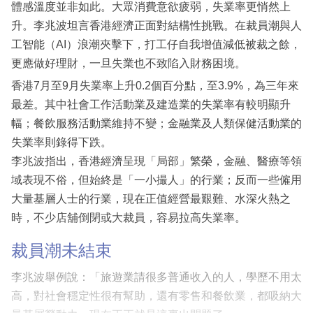
體感溫度並非如此。大眾消費意欲疲弱，失業率更悄然上
升。李兆波坦言香港經濟正面對結構性挑戰。在裁員潮與人
工智能（AI）浪潮夾擊下，打工仔自我增值減低被裁之餘，
更應做好理財，一旦失業也不致陷入財務困境。
香港7月至9月失業率上升0.2個百分點，至3.9%，為三年來
最差。其中社會工作活動業及建造業的失業率有較明顯升
幅；餐飲服務活動業維持不變；金融業及人類保健活動業的
失業率則錄得下跌。
李兆波指出，香港經濟呈現「局部」繁榮，金融、醫療等領
域表現不俗，但始終是「一小撮人」的行業；反而一些僱用
大量基層人士的行業，現在正值經營最艱難、水深火熱之
時，不少店舖倒閉或大裁員，容易拉高失業率。
裁員潮未結束
李兆波舉例說：「旅遊業請很多普通收入的人，學歷不用太
高，對社會穩定性很有幫助，還有零售和餐飲業，都吸納大