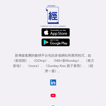
新傳媒集團的數碼平台包括多個網站和應用程式，如
《新假期》
、
《GOtrip》
、
《NM+新Monday》
、
《東方
新地》
、
《more》
、
《Sunday Kiss 親子童萌》
、
《經
濟一週》
。