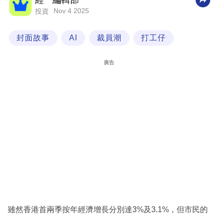
經一編輯部
Nov 4 2025
投資
科
技
封面故事
AI
裁員潮
打工仔
職
場
廣告
生
活
時
事
專
欄
訂
閱
專
雖然香港首兩季按年經濟增長分別達3%及3.1%，但市民的
區