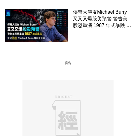
傳奇大淡友Michael Burry
又又又爆股災預警 警告美
股恐重演 1987 年式暴跌 企
硬沽空 Nvidia 及 Tesla 等
科企巨頭
廣告