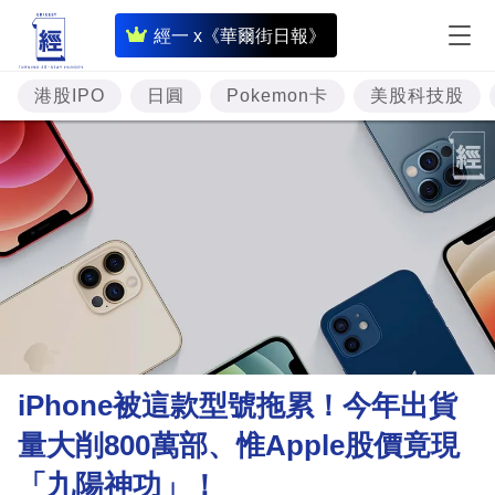
即
經一 x《華爾街日報》
時
財
港股IPO
日圓
Pokemon卡
美股科技股
經
專
題
投
資
樓
市
理
iPhone被這款型號拖累！今年出貨
財
量大削800萬部、惟Apple股價竟現
商
「九陽神功」！
業