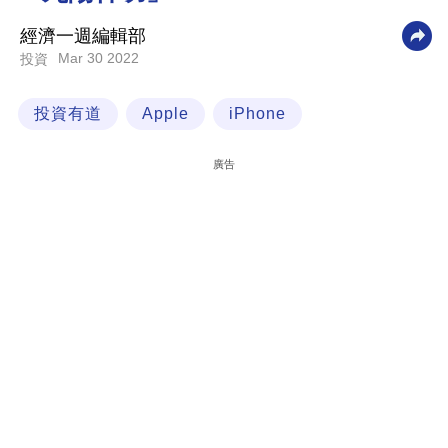
科
經濟一週編輯部
技
Mar 30 2022
投資
職
投資有道
Apple
iPhone
場
生
廣告
活
時
事
專
欄
訂
閱
專
區