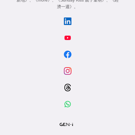
濟一週》
。