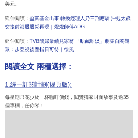
美元。
延伸閱讀：
盈富基金出事 轉換經理人乃三刑應驗 沖剋太歲
交接前港股股災再現｜燈燈師傅ADG
延伸閱讀：
TVB醜婦業績見家翁 「唔鹹唔淡」劇集自閹觀
眾：步亞視後塵指日可待｜徐風
閱讀全文 兩種選擇：
1.經一訂閱計劃(揭頁版):
每星期只花少於一杯咖啡價錢，閱覽獨家封面故事及逾35
個專欄，任你睇！