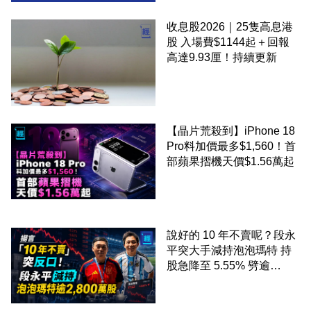
收息股2026｜25隻高息港
股 入場費$1144起＋回報
高達9.93厘！持續更新
【晶片荒殺到】iPhone 18
Pro料加價最多$1,560！首
部蘋果摺機天價$1.56萬起
說好的 10 年不賣呢？段永
平突大手減持泡泡瑪特 持
股急降至 5.55% 劈逾
2,800 萬股 4月才入局 上月
剛向網民派定心丸