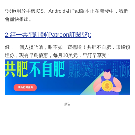
*只適用於手機iOS。Android及iPad版本正在開發中，我們
會盡快推出。
2.經一共肥計劃(Patreon訂閱號):
錢，一個人搵唔晒，咁不如一齊搵啦！共肥不自肥，賺錢預
埋你，現有早鳥優惠，每月10美元，早訂早享受﹗
廣告