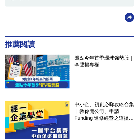
推薦閱讀
盤點今年首季環球強勢股｜
李聲揚專欄
中小企、初創必睇攻略合集
｜教你開公司、申請
Funding 進修經營之道搵大
錢！