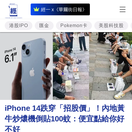
即
經一 x《華爾街日報》
時
財
港股IPO
匯金
Pokemon卡
美股科技股
經
專
題
投
資
樓
市
理
iPhone 14跌穿「招股價」！內地黃
財
牛炒燶機倒貼100蚊：便宜點給你好
商
不好
業