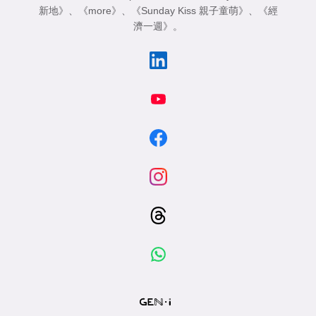
新地》
、
《more》
、
《Sunday Kiss 親子童萌》
、
《經
濟一週》
。