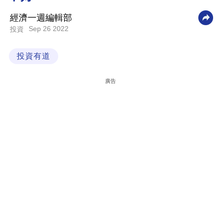
科
經濟一週編輯部
技
Sep 26 2022
投資
職
投資有道
場
生
廣告
活
時
事
專
欄
訂
閱
專
區