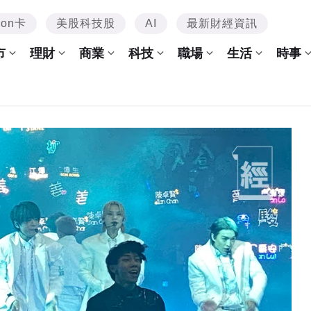
mon卡
美股科技股
AI
最新財經資訊
市
理財
商業
科技
職場
生活
時事