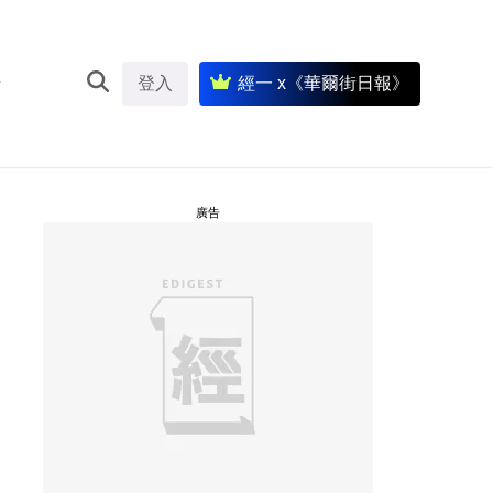
登入
經一 x《華爾街日報》
廣告