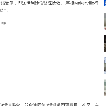
傷，即送伊利沙伯醫院搶救。,事後MakerVille行
取消。
廣告
消餘下8場演唱會，並會連同第4場退還門票費用。今早，主