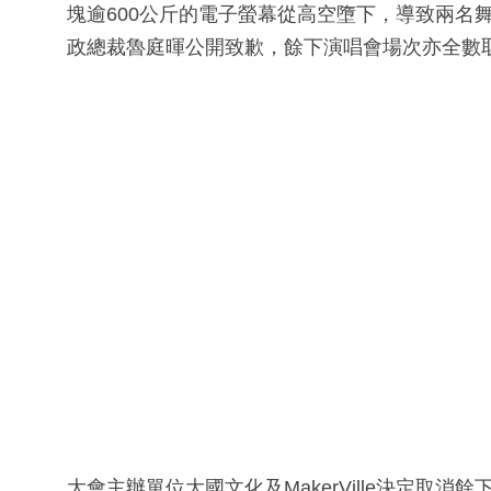
塊逾600公斤的電子螢幕從高空墮下，導致兩名舞蹈受
政總裁魯庭暉公開致歉，餘下演唱會場次亦全數
大會主辦單位大國文化及MakerVille決定取