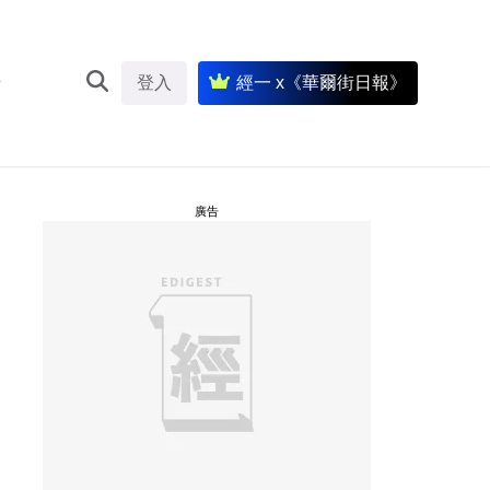
登入
經一 x《華爾街日報》
廣告