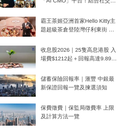
「AI CMO」平台！結合社交聆
聽與廣東話大模型 助中小企數
分鐘生成「貼地」宣傳短片
霸王茶姬亞洲首家Hello Kitty主
題超級茶倉登陸灣仔利東街 推
出首創「伯爵紅茶色」Hello Kitt
y及香港限定特調系列
收息股2026｜25隻高息港股 入
場費$1212起＋回報高達9.89
厘！持續更新
儲蓄保險回報率｜滙豐 中銀最
新保證回報一覽及揀選須知
保費徵費｜保監局徵費率 上限
及計算方法一覽