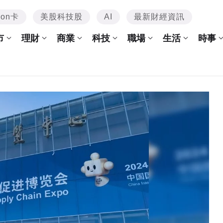
mon卡
美股科技股
AI
最新財經資訊
市
理財
商業
科技
職場
生活
時事