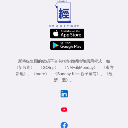
新傳媒集團的數碼平台包括多個網站和應用程式，如
《新假期》
、
《GOtrip》
、
《NM+新Monday》
、
《東方
新地》
、
《more》
、
《Sunday Kiss 親子童萌》
、
《經
濟一週》
。