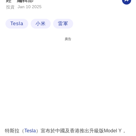
經一編輯部
Jan 10 2025
投資
科
技
Tesla
小米
雷軍
職
場
廣告
生
活
時
事
專
欄
訂
閱
專
特斯拉（
Tesla
）宣布於中國及香港推出升級版Model Y，
區