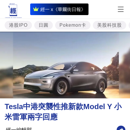
即
經一 x《華爾街日報》
時
財
港股IPO
日圓
Pokemon卡
美股科技股
經
專
題
投
資
樓
市
理
Tesla中港突襲性推新款Model Y 小
財
米雷軍兩字回應
商
業