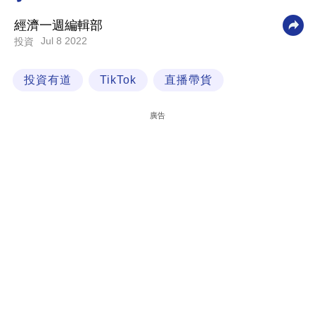
科
經濟一週編輯部
技
Jul 8 2022
投資
職
投資有道
TikTok
直播帶貨
場
生
廣告
活
時
事
專
欄
訂
閱
專
區