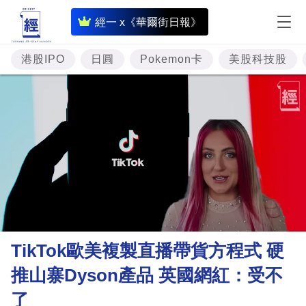
即
經一 x《華爾街日報》
時
財
港股IPO
日圓
Pokemon卡
美股科技股
經
專
題
投
資
樓
市
理
TikTok歐美複製直播帶貨方程式 硬
財
推山寨Dyson產品 英國網紅：受不
商
了
業