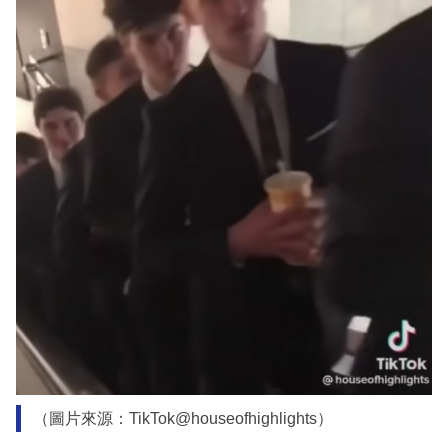
（圖片來源：TikTok@houseofhighlights）