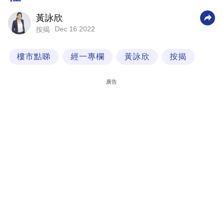
科
黃詠欣
技
Dec 16 2022
按揭
職
樓市點睇
經一專欄
黃詠欣
按揭
場
生
廣告
活
時
事
專
欄
訂
閱
專
區