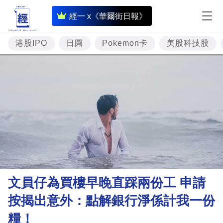
即
經一 x《華爾街日報》
時
財
港股IPO
日圓
Pokemon卡
美股科技股
經
專
題
投
資
樓
市
理
文員仔為買樓早晚直踩兩份工 申請
財
按揭出意外：點解銀行淨係計我一份
商
糧！
業