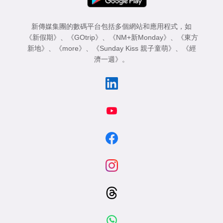
新傳媒集團的數碼平台包括多個網站和應用程式，如
《新假期》
、
《GOtrip》
、
《NM+新Monday》
、
《東方
新地》
、
《more》
、
《Sunday Kiss 親子童萌》
、
《經
濟一週》
。