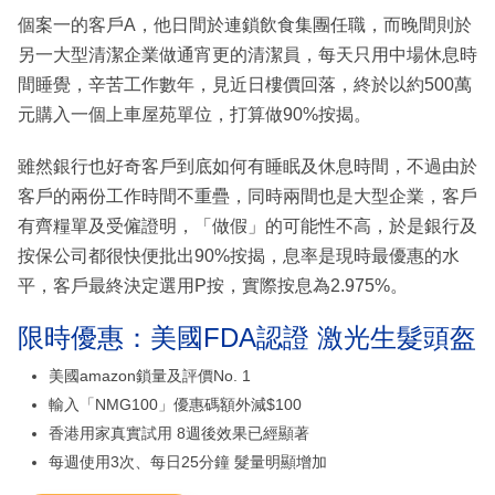
個案一的客戶A，他日間於連鎖飲食集團任職，而晚間則於
另一大型清潔企業做通宵更的清潔員，每天只用中場休息時
間睡覺，辛苦工作數年，見近日樓價回落，終於以約500萬
元購入一個上車屋苑單位，打算做90%按揭。
雖然銀行也好奇客戶到底如何有睡眠及休息時間，不過由於
客戶的兩份工作時間不重疊，同時兩間也是大型企業，客戶
有齊糧單及受僱證明，「做假」的可能性不高，於是銀行及
按保公司都很快便批出90%按揭，息率是現時最優惠的水
平，客戶最終決定選用P按，實際按息為2.975%。
限時優惠：美國FDA認證 激光生髮頭盔
美國amazon鎖量及評價No. 1
輸入「NMG100」優惠碼額外減$100
香港用家真實試用 8週後效果已經顯著
每週使用3次、每日25分鐘 髮量明顯增加