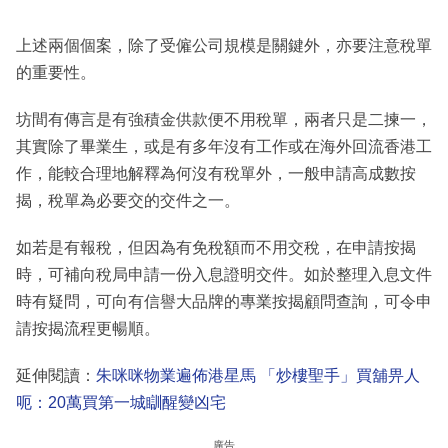
上述兩個個案，除了受僱公司規模是關鍵外，亦要注意稅單
的重要性。
坊間有傳言是有強積金供款便不用稅單，兩者只是二揀一，
其實除了畢業生，或是有多年沒有工作或在海外回流香港工
作，能較合理地解釋為何沒有稅單外，一般申請高成數按
揭，稅單為必要交的交件之一。
如若是有報稅，但因為有免稅額而不用交稅，在申請按揭
時，可補向稅局申請一份入息證明交件。如於整理入息文件
時有疑問，可向有信譽大品牌的專業按揭顧問查詢，可令申
請按揭流程更暢順。
延伸閱讀：
朱咪咪物業遍佈港星馬 「炒樓聖手」買舖畀人
呃：20萬買第一城瞓醒變凶宅
廣告