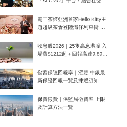
「AI CMO」平台！結合社交聆
聽與廣東話大模型 助中小企數
分鐘生成「貼地」宣傳短片
霸王茶姬亞洲首家Hello Kitty主
題超級茶倉登陸灣仔利東街 推
出首創「伯爵紅茶色」Hello Kitt
y及香港限定特調系列
收息股2026｜25隻高息港股 入
場費$1212起＋回報高達9.89
厘！持續更新
儲蓄保險回報率｜滙豐 中銀最
新保證回報一覽及揀選須知
保費徵費｜保監局徵費率 上限
及計算方法一覽