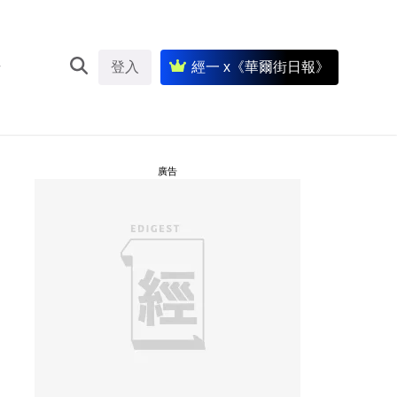
登入
經一 x《華爾街日報》
廣告