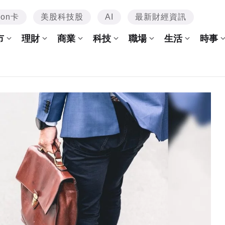
mon卡
美股科技股
AI
最新財經資訊
市
理財
商業
科技
職場
生活
時事