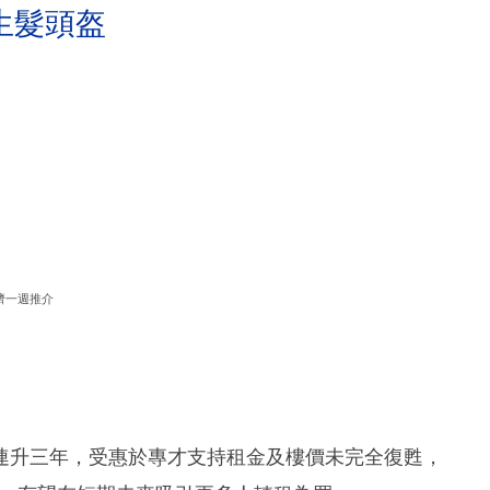
生髮頭盔
濟一週推介
。
連升三年，受惠於專才支持租金及樓價未完全復甦，