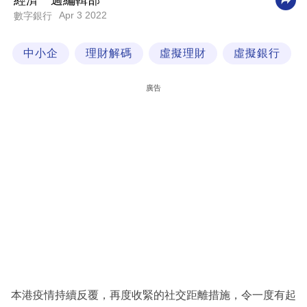
經濟一週編輯部
Apr 3 2022
數字銀行
科
技
中小企
理財解碼
虛擬理財
虛擬銀行
職
場
廣告
生
活
時
事
專
欄
訂
閱
專
本港疫情持續反覆，再度收緊的社交距離措施，令一度有起
區