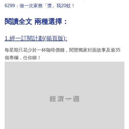
6299：做一次家務「獎」我20蚊！
閱讀全文 兩種選擇：
1.經一訂閱計劃(揭頁版):
每星期只花少於一杯咖啡價錢，閱覽獨家封面故事及逾35
個專欄，任你睇！