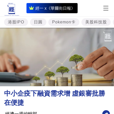
即
經一 x《華爾街日報》
時
財
港股IPO
日圓
Pokemon卡
美股科技股
經
專
題
投
資
樓
市
理
中小企疫下融資需求增 虛銀審批勝
財
在便捷
商
業