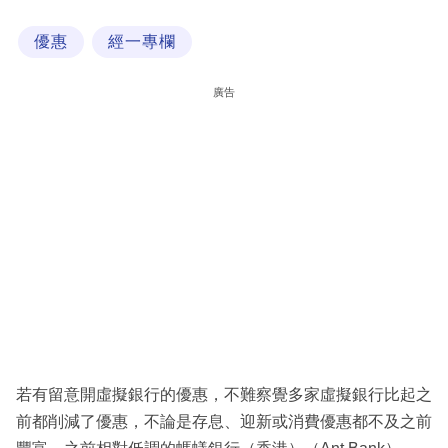
科
優惠
經一專欄
技
職
廣告
場
生
活
時
事
專
欄
訂
閱
若有留意開虛擬銀行的優惠，不難察覺多家虛擬銀行比起之
專
前都削減了優惠，不論是存息、迎新或消費優惠都不及之前
區