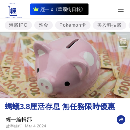
即
經一 x《華爾街日報》
時
財
港股IPO
匯金
Pokemon卡
美股科技股
經
專
題
投
資
樓
市
理
螞蟻3.8厘活存息 無任務限時優惠
財
商
經一編輯部
Mar 4 2024
數字銀行
業