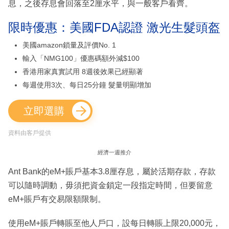
息，之後存息會回落至2厘水平，與一般客戶看齊。
限時優惠：美國FDA認證 激光生髮頭盔
美國amazon鎖量及評價No. 1
輸入「NMG100」優惠碼額外減$100
香港用家真實試用 8週後效果已經顯著
每週使用3次、每日25分鐘 髮量明顯增加
立即選購
資料由客戶提供
經濟一週推介
Ant Bank的eM+賬戶基本3.8厘存息，屬於活期存款，存款
可以隨時調動，毋須把資金鎖定一段指定時間，但要留意
eM+賬戶有交易限額限制。
使用eM+賬戶轉賬至他人戶口，設每日轉賬上限20,000元，