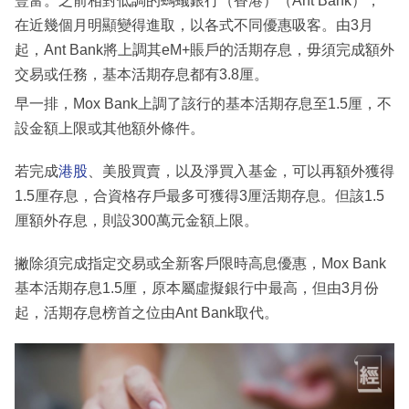
豐富。之前相對低調的螞蟻銀行（香港）（Ant Bank），
在近幾個月明顯變得進取，以各式不同優惠吸客。由3月
起，Ant Bank將上調其eM+賬戶的活期存息，毋須完成額外
交易或任務，基本活期存息都有3.8厘。
早一排，Mox Bank上調了該行的基本活期存息至1.5厘，不
設金額上限或其他額外條件。
若完成
港股
、美股買賣，以及淨買入基金，可以再額外獲得
1.5厘存息，合資格存戶最多可獲得3厘活期存息。但該1.5
厘額外存息，則設300萬元金額上限。
撇除須完成指定交易或全新客戶限時高息優惠，Mox Bank
基本活期存息1.5厘，原本屬虛擬銀行中最高，但由3月份
起，活期存息榜首之位由Ant Bank取代。