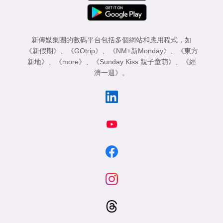
新傳媒集團的數碼平台包括多個網站和應用程式，如
《新假期》
、
《GOtrip》
、
《NM+新Monday》
、
《東方
新地》
、
《more》
、
《Sunday Kiss 親子童萌》
、
《經
濟一週》
。