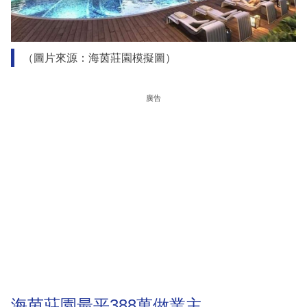
（圖片來源：海茵莊園模擬圖）
廣告
海茵莊園最平388萬做業主