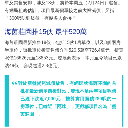
單及銷售安排，涉及18伙，將於本周五（2月24日）發售。
有網民粗略估計，項目最新價單較之前大幅減價，又指
「300呎唔到嘅盤，有幾多人會接？」
海茵莊園推15伙 最平520萬
海茵莊園最新推售18伙，包括15伙1房單位，以及3個兩房
半單位，該批單位折實售價介乎520.5萬至726.4萬元，折實
呎價16626元至18853元。發展商表示，本月至今項目已累
沽49伙，套現超過2.8億元。
對於新盤貨尾減價放售，有網民就海茵莊園的首
批和最新價單前後對比，發現不足兩年項目呎價
已經下跌近7,000元，推算實用面積280呎的一
房單位，已輸近「兩球」，更戲稱項目名為「蟹
茵莊園」。