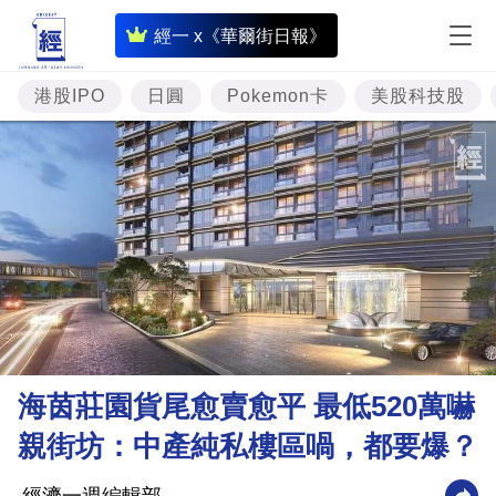
即
經一 x《華爾街日報》
時
財
港股IPO
日圓
Pokemon卡
美股科技股
經
專
題
投
資
樓
市
理
海茵莊園貨尾愈賣愈平 最低520萬嚇
財
親街坊：中產純私樓區喎，都要爆？
商
業