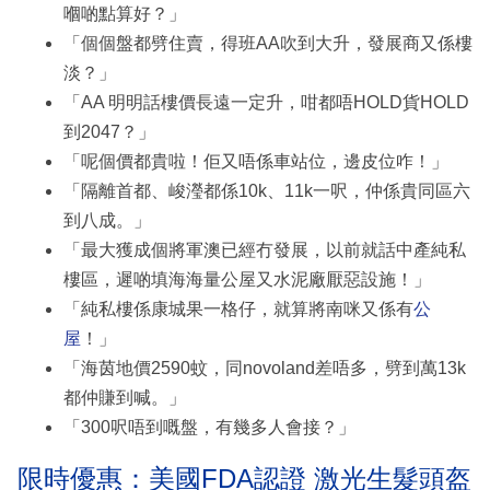
嗰啲點算好？」
「個個盤都劈住賣，得班AA吹到大升，發展商又係樓
淡？」
「AA 明明話樓價長遠一定升，咁都唔HOLD貨HOLD
到2047？」
「呢個價都貴啦！佢又唔係車站位，邊皮位咋！」
「隔離首都、峻瀅都係10k、11k一呎，仲係貴同區六
到八成。」
「最大獲成個將軍澳已經冇發展，以前就話中產純私
樓區，遲啲填海海量公屋又水泥廠厭惡設施！」
「純私樓係康城果一格仔，就算將南咪又係有
公
屋
！」
「海茵地價2590蚊，同novoland差唔多，劈到萬13k
都仲賺到喊。」
「300呎唔到嘅盤，有幾多人會接？」
限時優惠：美國FDA認證 激光生髮頭盔