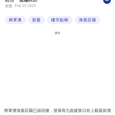
經濟一週編輯部
Feb 22 2023
新盤
科
技
將軍澳
新盤
樓市點睇
海茵莊園
職
場
廣告
生
活
時
事
專
欄
訂
閱
專
將軍澳海茵莊園已屆現樓，發展商九龍建業日前上載最新價
區