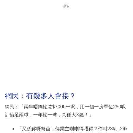
廣告
網民：有幾多人會接？
網民：「兩年唔夠輸咗$7000一呎，用一個一房單位280呎
計輸足兩球，一年輸一球，真係大X鑊！」
「又係你呀蟹茵，俾業主唞唞得唔得？你叫23k、24k