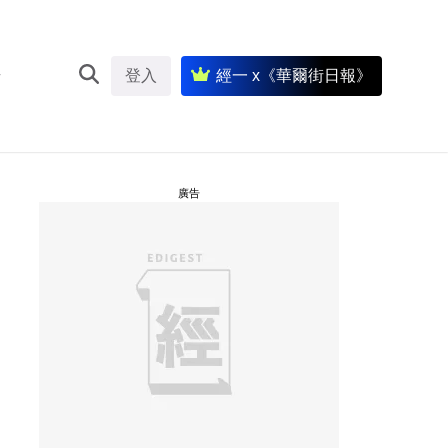
登入
經一 x《華爾街日報》
廣告