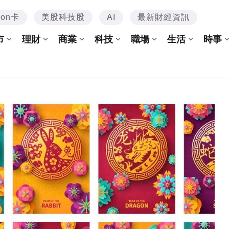
mon卡
美股科技股
AI
最新財經資訊
市
理財
商業
科技
職場
生活
時事