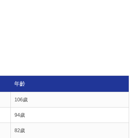
年齡
106歲
94歲
82歲