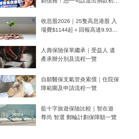
銷債務！憑一句話道出捐款初
衷：加州26萬人接獲免債通知、
一度被誤當詐騙手段
收息股2026｜25隻高息港股 入
場費$1144起＋回報高達9.93
厘！持續更新
人壽保險保單繼承｜受益人 遺
產承辦分別及流程一覽
自願醫保支氣管炎索償｜住院保
障範圍及申請流程一覽
藍十字旅遊保險比較｜智在遊
尊尚 智選 郵輪計劃保障額一覽