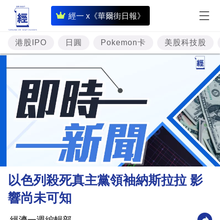
即
經一 x《華爾街日報》
時
財
港股IPO
日圓
Pokemon卡
美股科技股
經
專
題
投
資
樓
市
理
以色列殺死真主黨領袖納斯拉拉 影
財
響尚未可知
商
業