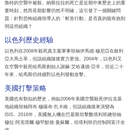
魯特的空襲中被殺。納斯拉拉的死亡是近期中東歷史上的重
要時刻，然而長期影響仍然不明確，這引發了一個關鍵問
題：針對恐怖組織領導人的「斬首行動」是否真的能有效削
弱這些組織？
以色列歷史經驗
以色列在2008年殺死真主黨軍事領袖伊馬德·穆尼亞在敘利
亞大馬士革，但該組織隨後實力更強。2004年，以色列又
在空襲中殺死哈馬斯創始人謝赫·艾哈邁德·亞辛，但近二十
年來，哈馬斯仍持續對以色列發動攻擊。
美國打擊策略
美國也有類似的歷史，例如2006年美國空襲殺死伊拉克基
地組織領袖阿布·穆薩布·扎卡維，但該組織後來演變為
ISIS。2016年，美國無人機在巴基斯坦擊斃塔利班總領袖
穆拉·阿克塔爾·穆罕默德·曼蘇爾，但塔利班仍控制阿富汗全