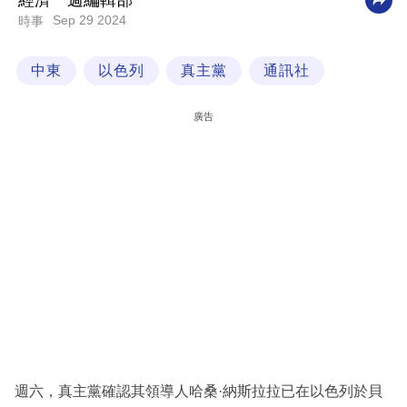
經濟一週編輯部
Sep 29 2024
時事
科
技
中東
以色列
真主黨
通訊社
職
場
廣告
生
活
時
事
專
欄
訂
閱
專
週六，真主黨確認其領導人哈桑·納斯拉拉已在以色列於貝
區