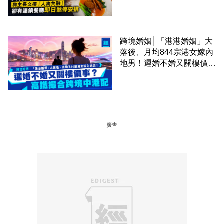
廳即日煞停安排
跨境婚姻│「港港婚姻」大
落後、月均844宗港女嫁內
地男！遲婚不婚又關樓價
事？高鐵撮合跨境中港配
廣告