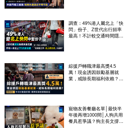
課金移居
調查：49%港人屬北上「快
閃」份子、Z世代出行頻率
最高！不計較交通時間隱形
成本 跨境擁抱大灣區生活
圈
綜援戶轉職津最高獎4.5
萬！現金誘因鼓勵基層就
業，戒除長期福利依賴？鄧
家彪：今次計劃是好事，精
準扶貧助單親家庭
寵物友善餐廳名單│最快半
年後再增1000間│人狗共用
餐具惹爭議？狗主長文撐
「人狗共融」 卻有連鎖餐